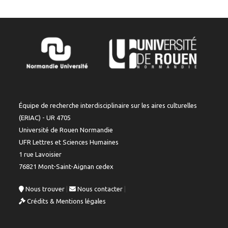
Laura Gabrielle Goudet. "No papers, please":
repousser les frontières dans Mass Effect.
Créatures de la Nuit
, Respawn n°2,
Immersion
,
2025.
⟨hal-05464036⟩
Cesar Ruiz Pisano. « ¡A la cocina, a la cocina!
Pouvoir et résistance par les mots : la
Équipe de recherche interdisciplinaire sur les aires culturelles
domestique dans des comédies espagnoles
(ERIAC) - UR 4705
des années 1960-1970 ».
Domestiques et
Université de Rouen Normandie
domesticités dans les pays de langues romanes
,
UFR Lettres et Sciences Humaines
5,
Peter Lang; Mondes de langue portugaise
,
1 rue Lavoisier
pp.207-220, 2025, 9782875748102.
⟨hal-
76821 Mont-Saint-Aignan cedex
05630175⟩
Nous trouver
|
Nous contacter
|
2024
Crédits & Mentions légales
Laura Gabrielle Goudet. « Tout y est : l’art et la