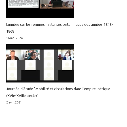
perspectives en linguistique ibéro-romane.
Publications électroniques de l'Eriac; LIbeRo,
2, 2019, ELIR, 978-2-919501-06-9.
⟨hal-
Lumière sur les femmes militantes britanniques des années 1848-
02375300⟩
1868
16 mai 2024
Book sections
2026
Catherine Filippi-Deswelle. Détermination
définie en première mention et
reconstruction d'une occurrence linguistique
préconstruite. Christine Copy et Lionel
Journée d’étude "Mobilité et circulations dans l’empire ibérique
Dufaye.
Préconstruit et opérations
(XVIe-XVIIIe siècle)"
énonciatives
, Classiques Garnier, pp.17-35,
2 avril 2021
2026, Rencontres 725, 978-2-406-20581-4.
⟨hal-05665837⟩
2025