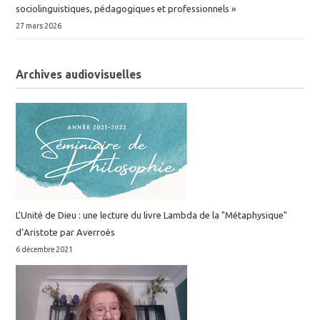
2022
sociolinguistiques, pédagogiques et professionnels »
César
RUIZ PISANO
,
Associated
27 mars 2026
,
Professor
José Vicente Lozano. La linguistique du
cesar.ruizpisano@
univ-paris13.fr
signifiant. Approches et domaines
Archives audiovisuelles
d'application. Publications Électroniques de
l’ERIAC. 2022, Epilogos 6, 978-2-919501-08-3.
⟨hal-05314721⟩
2021
Isabelle Boehm, Alain Blanc. La dérivation
dans les langues indo-européennes. MOM
Editions. 2021, MOM Editions, Collection
L’Unité de Dieu : une lecture du livre Lambda de la "Métaphysique"
Littérature et linguistique.
⟨hal-04763946⟩
d’Aristote par Averroès
6 décembre 2021
Cesar Ruiz Pisano, Grégory Dubois. La prépa
dans la poche: épreuves écrites et orales.
Ellipses, https://www.editions-
ellipses.fr/recherche?