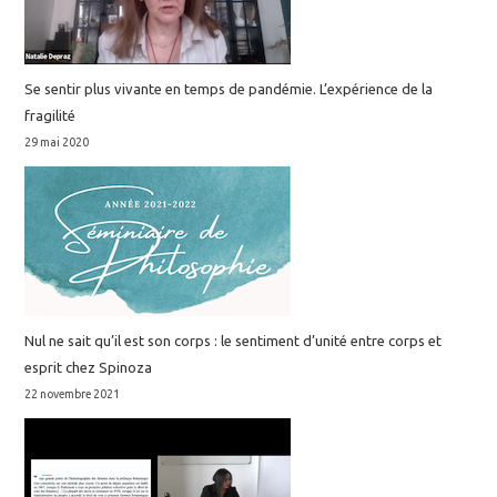
controller=search&s=ruiz+pisano, 2021,
9782340057401.
⟨hal-04917115⟩
Se sentir plus vivante en temps de pandémie. L’expérience de la
2020
fragilité
29 mai 2020
Cesar Ruiz Pisano, Grégory Dubois. PURA
VIDA. Editions Maison des Langues,
https://www.emdl.fr/espagnol/catalogue/lyc
ee/pura-vida/pura-vida-terminale-livre-de-
leleve, 2020, 9782356856456.
⟨hal-04917155⟩
2019
Nul ne sait qu’il est son corps : le sentiment d’unité entre corps et
James Underhill, Mariarosaria Gianninoto.
esprit chez Spinoza
Migrating Meanings: Sharing Keywords in a
22 novembre 2021
Global World. Edinburgh University Press,
2019, 9781474447379.
⟨hal-02333622⟩
José Vicente Lozano (Dir.). Nouvelles