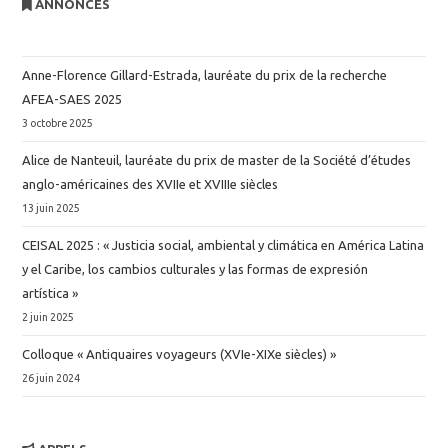
ANNONCES
04958434⟩
,
Student
maud.beneteau@
univ-rouen.fr
2022
Alain
BLANC
,
,
Professor Emeritus
Anne-Florence Gillard-Estrada, lauréate du prix de la recherche
alain.blanc@
univ-rouen.fr
AFEA-SAES 2025
Frédérique Freund. Scénarisation d'une
3 octobre 2025
formation hybride en anglais pour
Laura
CACHEIRO QUINTAS
,
spécialistes de psychologie dans le secteur
,
Associated Professor
Alice de Nanteuil, lauréate du prix de master de la Société d’études
LANSAD : focus sur la production écrite
laura.cacheiro-quintas@
univ-rouen.fr
anglo-américaines des XVIIe et XVIIIe siècles
collaborative. Linguistique. Université
Daphné
COUSIN-MARTIN
,
,
PhD
13 juin 2025
Grenoble Alpes [2020-..], 2022. Français.
⟨NNT
daphne.cousin-martin@
unicaen.fr
CEISAL 2025 : « Justicia social, ambiental y climática en América Latina
: 2022GRALL024⟩
.
⟨tel-04021515⟩
y el Caribe, los cambios culturales y las formas de expresión
Paul
DIAGNE
,
,
Doctoral Student
artística »
2019
paul.diagne@
univ-rouen.fr
2 juin 2025
Laura Cacheiro Quintas. Diseño de un
Choayb
DJOUIBA
,
Doctoral
Colloque « Antiquaires voyageurs (XVIe-XIXe siècles) »
,
programa de subtitulación para vídeos
Student
26 juin 2024
pedagógicos. Linguistics. Université de
choaybdjouiba@
gmail.com
Catherine
FILIPPI-DESWELLE
Perpignan; Universitat Jaume I (Castellón de
,
,
Associated Professor
la Plana, Espagne), 2019. Español.
⟨NNT :