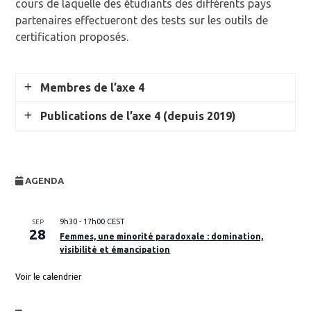
cours de laquelle des étudiants des différents pays
partenaires effectueront des tests sur les outils de
certification proposés.
Membres de l’axe 4
Publications de l’axe 4 (depuis 2019)
Team leaders
James W.
UNDERHILL
,
Theses
Full
,
Professor
AGENDA
james-william.underhill@
univ-rouen.fr
2024
José
VICENTE LOZANO
,
Full
9h30
-
17h00
CEST
SEP
,
Professor
28
Daphné Cousin-Martin. Traduire l'ouïe et le
Femmes, une minorité paradoxale : domination,
jose.vicente-lozano@
univ-rouen.fr
toucher dans le Tartan Νοir : théories,
visibilité et émancipation
Members
pratiques et nouvelles technologies..
Voir le calendrier
Littératures. Normandie Université, 2024.
Français.
⟨NNT : 2024NORMR098⟩
.
⟨tel-
Maud
BENETEAU
,
Doctoral