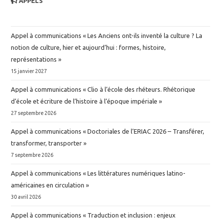
APPELS
catherine.filippi-deswelle@
univ-rouen.fr
2019PERP0034⟩
.
⟨tel-02503038⟩
Frédérique
FREUND
,
Associated
,
Professor
Books
Appel à communications « Les Anciens ont-ils inventé la culture ? La
frederique.freund@
univ-rouen.fr
notion de culture, hier et aujourd’hui : formes, histoire,
Elena
GASPAR GARCÍA
2025
,
,
PRCE
représentations »
elena.gaspargarcia@
univ-rouen.fr
15 janvier 2027
Cesar Ruiz Pisano, Grégory Dubois (Dir.). Des
Laura
GOUDET
voies pour les voix de Guinée équatoriale.
,
Associated
Appel à communications « Clio à l’école des rhéteurs. Rhétorique
,
Professor
Société des Langues Néo-Latines
, 414, 2025,
d’école et écriture de l’histoire à l’époque impériale »
laura.goudet@
univ-rouen.fr
Les Langues Néo-Latines, 01847570.
⟨hal-
27 septembre 2026
Sylvie
HANCIL
,
Associated Professor
05630222⟩
,
HDR
Appel à communications « Doctoriales de l’ERIAC 2026 – Transférer,
transformer, transporter »
sylvie.hancil@
univ-rouen.fr
2023
Adel Hassan
RASHID
7 septembre 2026
,
Doctoral
,
Student
Cesar Ruiz Pisano, Grégory Dubois. Capes
Appel à communications « Les littératures numériques latino-
adel-hassan.rashid0@
univ-rouen.fr
Espagnol. Épreuve écrite disciplinaire
américaines en circulation »
Ana-Isabel
RIBERA RUIZ DE
appliquée..
Ellipses
, 2023, 9782340079588.
30 avril 2026
VERGARA
,
,
Associated Professor
⟨hal-04917097⟩
ana-isabel.riberaruizdevergara@
univ-
Appel à communications « Traduction et inclusion : enjeux
rouen.fr