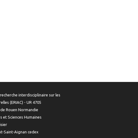
recherche interdisciplinaire sur les
urelles (ERIAC) - UR 4705
é de Rouen Normandie
es et Sciences Humaines
isier
t-Saint-Aignan cedex