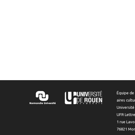
Équipe de 
aires cult
Universit
UFR Lettr
1 rue Lavo
76821 Mon