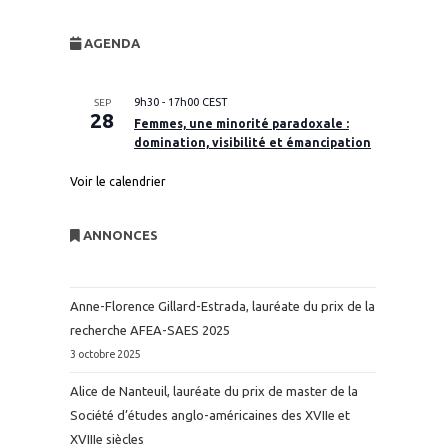
website
AGENDA
search
9h30
-
17h00
CEST
SEP
28
Femmes, une minorité paradoxale :
domination, visibilité et émancipation
Voir le calendrier
ANNONCES
Anne-Florence Gillard-Estrada, lauréate du prix de la
recherche AFEA-SAES 2025
3 octobre 2025
Alice de Nanteuil, lauréate du prix de master de la
Société d’études anglo-américaines des XVIIe et
XVIIIe siècles