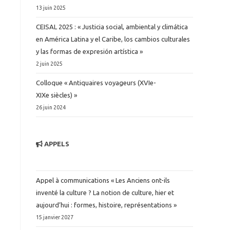
13 juin 2025
CEISAL 2025 : « Justicia social, ambiental y climática
en América Latina y el Caribe, los cambios culturales
y las formas de expresión artística »
2 juin 2025
Colloque « Antiquaires voyageurs (XVIe-
XIXe siècles) »
26 juin 2024
APPELS
Appel à communications « Les Anciens ont-ils
inventé la culture ? La notion de culture, hier et
aujourd’hui : formes, histoire, représentations »
15 janvier 2027