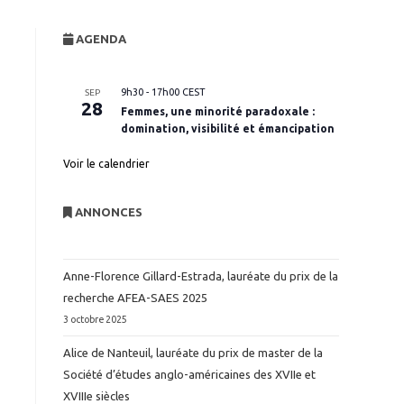
website
AGENDA
search
9h30
-
17h00
CEST
SEP
28
Femmes, une minorité paradoxale :
domination, visibilité et émancipation
Voir le calendrier
ANNONCES
Anne-Florence Gillard-Estrada, lauréate du prix de la
recherche AFEA-SAES 2025
3 octobre 2025
Alice de Nanteuil, lauréate du prix de master de la
Société d’études anglo-américaines des XVIIe et
XVIIIe siècles