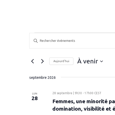
Évènements
R
S
e
a
c
i
h
s
À venir
Aujourd’hui
i
e
S
r
r
é
m
septembre 2026
c
l
o
h
e
t
e
c
28 septembre | 9h30
-
17h00
CEST
-
LUN
28
t
e
Femmes, une minorité pa
c
i
l
t
domination, visibilité et
o
é