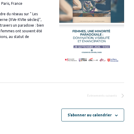
 Paris, France
u
e
dre du réseau sur " Les
s
rne (XVe-XVIIe siècles)",
travers un paradoxe : bien
É
es femmes ont souvent été
v
ions, au statut de
è
n
e
m
e
n
t
Évènements
suivants
S’abonner au calendrier