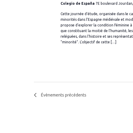
n
n
Colegio de España
7E boulevard Jourdan,
.
a
n
R
Cette journée d'étude, organisée dans le ca
v
e
e
minorités dans l’Espagne médiévale et mode
i
z
propose d'explorer la condition féminine à 
c
que constituant la moitié de l'humanité, l
u
g
h
reléguées, dans l'histoire et ses représentat
n
e
a
"minorité". L'objectif de cette […]
e
r
t
d
c
i
a
h
o
t
e
n
e
r
.
d
É
v
e
Évènements
précédents
è
v
n
u
e
e
m
s
e