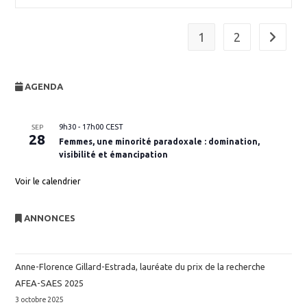
1
2
Aller à l
AGENDA
9h30
-
17h00
CEST
SEP
28
Femmes, une minorité paradoxale : domination,
visibilité et émancipation
Voir le calendrier
ANNONCES
Anne-Florence Gillard-Estrada, lauréate du prix de la recherche
AFEA-SAES 2025
3 octobre 2025