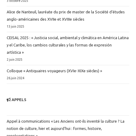
u
3 octobre 2025
e
Alice de Nanteuil, lauréate du prix de master de la Société d’études
s
anglo-américaines des XVIIe et XVIIIe siècles
É
13 juin 2025
v
CEISAL 2025 : « Justicia social, ambiental y climática en América Latina
è
y el Caribe, los cambios culturales y las formas de expresión
n
artística »
2 juin 2025
e
m
Colloque « Antiquaires voyageurs (XVIe-XIXe siècles) »
e
26 juin 2024
n
t
APPELS
s
Appel à communications « Les Anciens ont-ils inventé la culture ? La
notion de culture, hier et aujourd’hui : formes, histoire,
représentations »