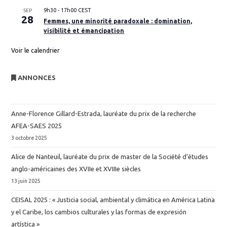
9h30
-
17h00
CEST
SEP
28
Femmes, une minorité paradoxale : domination,
visibilité et émancipation
Voir le calendrier
ANNONCES
Anne-Florence Gillard-Estrada, lauréate du prix de la recherche
AFEA-SAES 2025
3 octobre 2025
Alice de Nanteuil, lauréate du prix de master de la Société d’études
anglo-américaines des XVIIe et XVIIIe siècles
13 juin 2025
CEISAL 2025 : « Justicia social, ambiental y climática en América Latina
y el Caribe, los cambios culturales y las formas de expresión
artística »