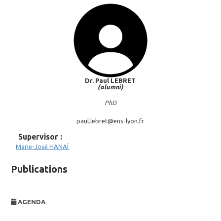
Dr. Paul
LEBRET
(alumni)
PhD
paul.lebret@
ens-lyon.fr
Supervisor :
Marie-José
HANAÏ
Publications
AGENDA