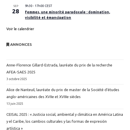
9h30
-
17h00
CEST
SEP
28
Femmes, une minorité paradoxale : domination,
visibilité et émancipation
Voir le calendrier
ANNONCES
Anne-Florence Gillard-Estrada, lauréate du prix de la recherche
AFEA-SAES 2025
3 octobre 2025
Alice de Nanteuil, lauréate du prix de master de la Société d’études
anglo-américaines des XVIIe et XVIIIe siècles
13 juin 2025
CEISAL 2025 : « Justicia social, ambiental y climática en América Latina
y el Caribe, los cambios culturales y las formas de expresión
artística »