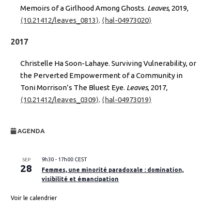
Memoirs of a Girlhood Among Ghosts.
Leaves
, 2019,
⟨10.21412/leaves_0813⟩
.
⟨hal-04973020⟩
2017
Christelle Ha Soon-Lahaye. Surviving Vulnerability, or
the Perverted Empowerment of a Community in
Toni Morrison’s The Bluest Eye.
Leaves
, 2017,
⟨10.21412/leaves_0309⟩
.
⟨hal-04973019⟩
AGENDA
9h30
-
17h00
CEST
SEP
28
Femmes, une minorité paradoxale : domination,
visibilité et émancipation
Voir le calendrier