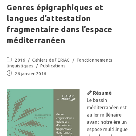
Genres épigraphiques et
langues d’attestation
fragmentaire dans l’espace
méditerranéen
Post
2016
/
Cahiers de l'ERIAC
/
Fonctionnements
category:
linguistiques
/
Publications
Publication
26 janvier 2016
publiée :
Résumé
Le bassin
méditerranéen est
au Ier millénaire
avant notre ère un
espace multilingue