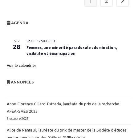
1
2
Aller à l
AGENDA
9h30
-
17h00
CEST
SEP
28
Femmes, une minorité paradoxale : domination,
visibilité et émancipation
Voir le calendrier
ANNONCES
Anne-Florence Gillard-Estrada, lauréate du prix de la recherche
AFEA-SAES 2025
3 octobre 2025
Alice de Nanteuil, lauréate du prix de master de la Société d’études
anglo-américaines des XVIIe et XVIIIe siècles