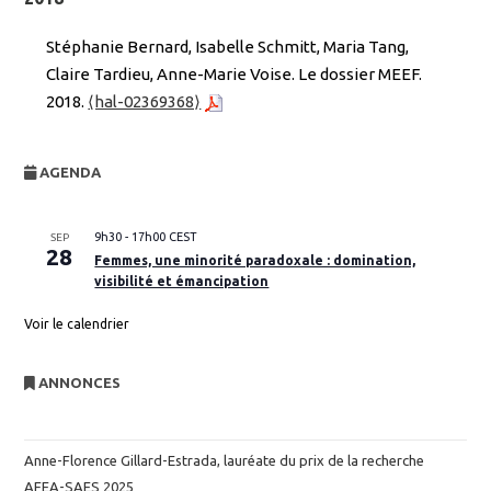
Stéphanie Bernard, Isabelle Schmitt, Maria Tang,
Claire Tardieu, Anne-Marie Voise. Le dossier MEEF.
2018.
⟨hal-02369368⟩
AGENDA
9h30
-
17h00
CEST
SEP
28
Femmes, une minorité paradoxale : domination,
visibilité et émancipation
Voir le calendrier
ANNONCES
Anne-Florence Gillard-Estrada, lauréate du prix de la recherche
AFEA-SAES 2025