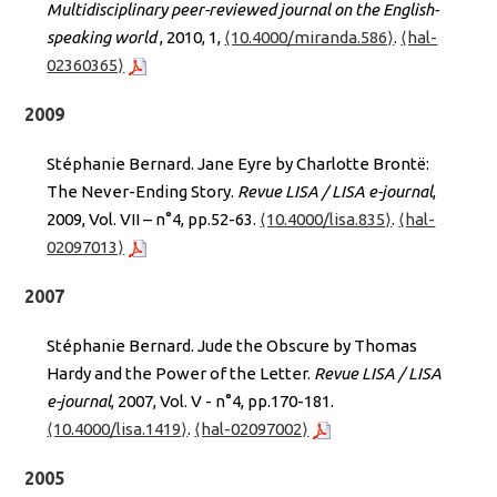
Multidisciplinary peer-reviewed journal on the English-
speaking world
, 2010, 1,
⟨10.4000/miranda.586⟩
.
⟨hal-
02360365⟩
2009
Stéphanie Bernard. Jane Eyre by Charlotte Brontë:
The Never-Ending Story.
Revue LISA / LISA e-journal
,
2009, Vol. VII – n°4, pp.52-63.
⟨10.4000/lisa.835⟩
.
⟨hal-
02097013⟩
2007
Stéphanie Bernard. Jude the Obscure by Thomas
Hardy and the Power of the Letter.
Revue LISA / LISA
e-journal
, 2007, Vol. V - n°4, pp.170-181.
⟨10.4000/lisa.1419⟩
.
⟨hal-02097002⟩
2005