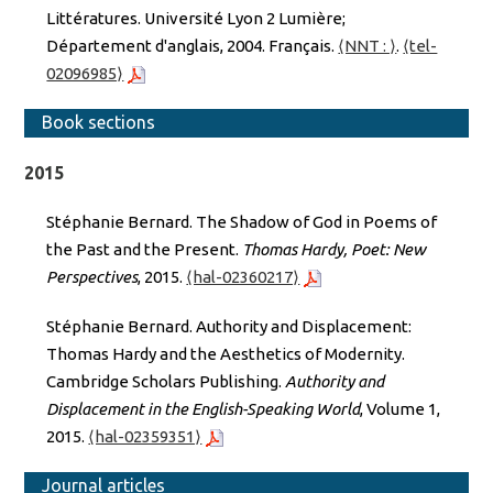
Littératures. Université Lyon 2 Lumière;
Département d'anglais, 2004. Français.
⟨NNT : ⟩
.
⟨tel-
02096985⟩
Book sections
2015
Stéphanie Bernard. The Shadow of God in Poems of
the Past and the Present.
Thomas Hardy, Poet: New
Perspectives
, 2015.
⟨hal-02360217⟩
Stéphanie Bernard. Authority and Displacement:
Thomas Hardy and the Aesthetics of Modernity.
Cambridge Scholars Publishing.
Authority and
Displacement in the English-Speaking World
, Volume 1,
2015.
⟨hal-02359351⟩
Journal articles