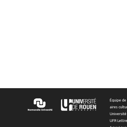
Équipe de 
aires cult
Universit
UFR Lettr