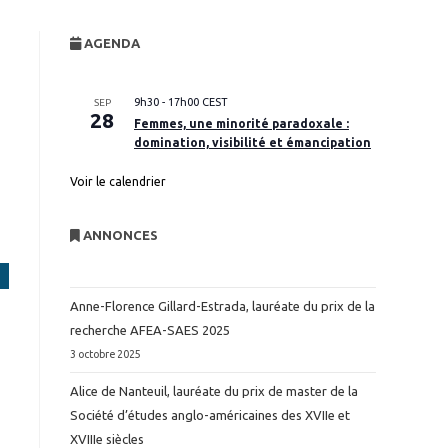
website
AGENDA
search
9h30
-
17h00
CEST
SEP
28
Femmes, une minorité paradoxale :
domination, visibilité et émancipation
Voir le calendrier
ANNONCES
Anne-Florence Gillard-Estrada, lauréate du prix de la
recherche AFEA-SAES 2025
3 octobre 2025
Alice de Nanteuil, lauréate du prix de master de la
Société d’études anglo-américaines des XVIIe et
XVIIIe siècles