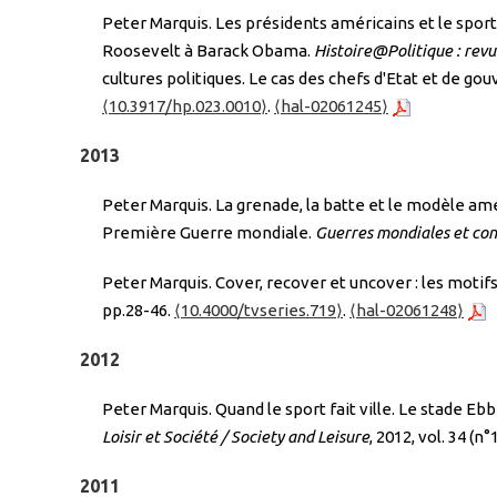
Peter Marquis. Les présidents américains et le sport
Roosevelt à Barack Obama.
Histoire@Politique : revu
cultures politiques. Le cas des chefs d'Etat et de go
⟨10.3917/hp.023.0010⟩
.
⟨hal-02061245⟩
2013
Peter Marquis. La grenade, la batte et le modèle amér
Première Guerre mondiale.
Guerres mondiales et con
Peter Marquis. Cover, recover et uncover : les motifs
pp.28-46.
⟨10.4000/tvseries.719⟩
.
⟨hal-02061248⟩
2012
Peter Marquis. Quand le sport fait ville. Le stade Eb
Loisir et Société / Society and Leisure
, 2012, vol. 34 (n
2011