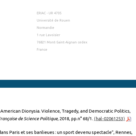
ERIAC - UR 4705
Université de Rouen
Normandie
1 rue Lavoisier
76821 Mont-Saint-Aignan cedex
France
American Dionysia. Violence, Tragedy, and Democratic Politics,
rançaise de Science Politique
, 2018, pp.n° 68/1.
⟨hal-02061253⟩
dans Paris et ses banlieues : un sport devenu spectacle”, Rennes,