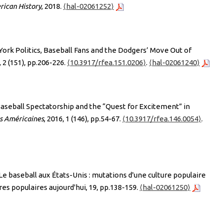
rican History
, 2018.
⟨hal-02061252⟩
rk Politics, Baseball Fans and the Dodgers’ Move Out of
, 2 (151), pp.206-226.
⟨10.3917/rfea.151.0206⟩
.
⟨hal-02061240⟩
 Baseball Spectatorship and the “Quest for Excitement” in
s Américaines
, 2016, 1 (146), pp.54-67.
⟨10.3917/rfea.146.0054⟩
.
e baseball aux États-Unis : mutations d'une culture populaire
ures populaires aujourd'hui, 19, pp.138-159.
⟨hal-02061250⟩