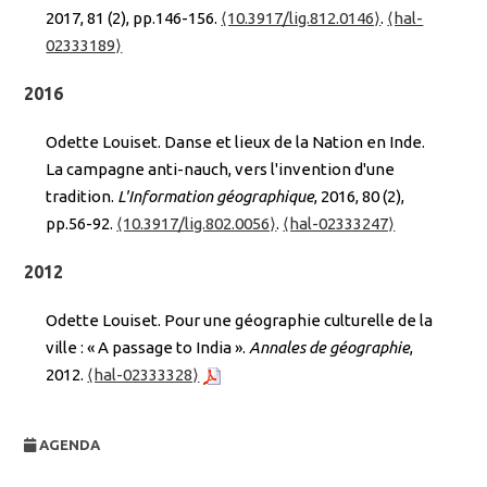
2017, 81 (2), pp.146-156.
⟨10.3917/lig.812.0146⟩
.
⟨hal-
02333189⟩
2016
Odette Louiset. Danse et lieux de la Nation en Inde.
La campagne anti-nauch, vers l'invention d'une
tradition.
L'Information géographique
, 2016, 80 (2),
pp.56-92.
⟨10.3917/lig.802.0056⟩
.
⟨hal-02333247⟩
2012
Odette Louiset. Pour une géographie culturelle de la
ville : « A passage to India ».
Annales de géographie
,
2012.
⟨hal-02333328⟩
AGENDA