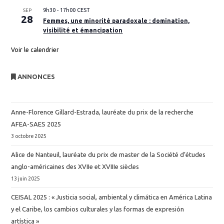
9h30
-
17h00
CEST
SEP
28
Femmes, une minorité paradoxale : domination,
visibilité et émancipation
Voir le calendrier
ANNONCES
Anne-Florence Gillard-Estrada, lauréate du prix de la recherche
AFEA-SAES 2025
3 octobre 2025
Alice de Nanteuil, lauréate du prix de master de la Société d’études
anglo-américaines des XVIIe et XVIIIe siècles
13 juin 2025
CEISAL 2025 : « Justicia social, ambiental y climática en América Latina
y el Caribe, los cambios culturales y las formas de expresión
artística »