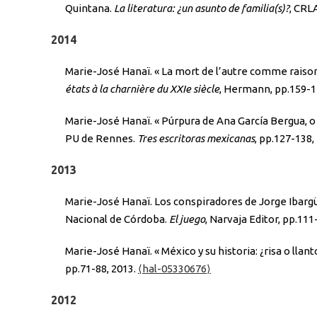
Quintana.
La literatura: ¿un asunto de familia(s)?
, CRL
2014
Marie-José Hanaï. « La mort de l’autre comme raison
états à la charnière du XXIe siècle
, Hermann, pp.159-1
Marie-José Hanaï. « Púrpura de Ana García Bergua, o
PU de Rennes.
Tres escritoras mexicanas
, pp.127-138,
2013
Marie-José Hanaï. Los conspiradores de Jorge Ibargüe
Nacional de Córdoba.
El juego
, Narvaja Editor, pp.111
Marie-José Hanaï. « México y su historia: ¿risa o lla
pp.71-88, 2013.
⟨hal-05330676⟩
2012