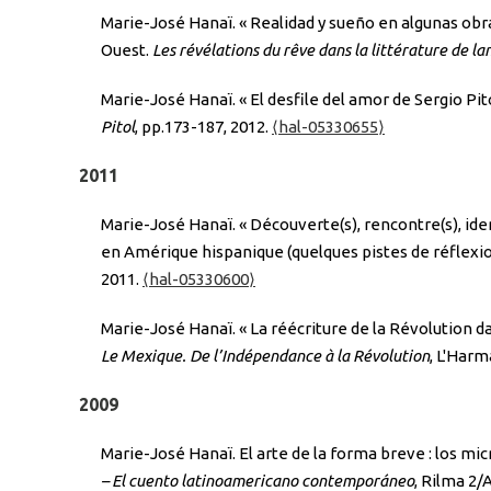
Marie-José Hanaï. « Realidad y sueño en algunas obra
Ouest.
Les révélations du rêve dans la littérature de l
Marie-José Hanaï. « El desfile del amor de Sergio Pito
Pitol
, pp.173-187, 2012.
⟨hal-05330655⟩
2011
Marie-José Hanaï. « Découverte(s), rencontre(s), ident
en Amérique hispanique (quelques pistes de réflexi
2011.
⟨hal-05330600⟩
Marie-José Hanaï. « La réécriture de la Révolution d
Le Mexique. De l’Indépendance à la Révolution
, L'Harm
2009
Marie-José Hanaï. El arte de la forma breve : los mi
– El cuento latinoamericano contemporáneo
, Rilma 2/