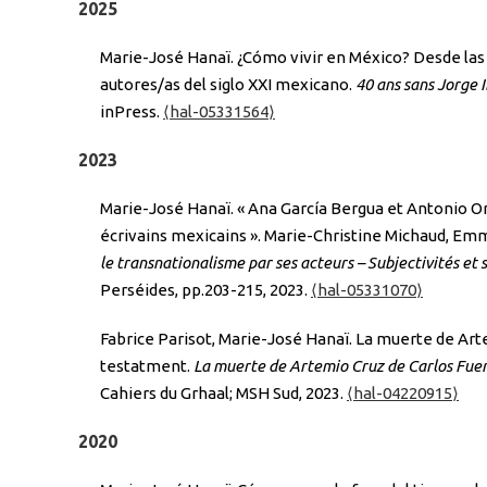
2025
Marie-José Hanaï. ¿Cómo vivir en México? Desde las 
autores/as del siglo XXI mexicano.
40 ans sans Jorge 
inPress.
⟨hal-05331564⟩
2023
Marie-José Hanaï. « Ana García Bergua et Antonio O
écrivains mexicains ». Marie-Christine Michaud, E
le transnationalisme par ses acteurs – Subjectivités et
Perséides, pp.203-215, 2023.
⟨hal-05331070⟩
Fabrice Parisot, Marie-José Hanaï. La muerte de Arte
testatment.
La muerte de Artemio Cruz de Carlos Fuent
Cahiers du Grhaal; MSH Sud, 2023.
⟨hal-04220915⟩
2020