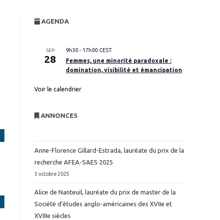
website
AGENDA
search
9h30
-
17h00
CEST
SEP
28
Femmes, une minorité paradoxale :
domination, visibilité et émancipation
Voir le calendrier
ANNONCES
Anne-Florence Gillard-Estrada, lauréate du prix de la
recherche AFEA-SAES 2025
3 octobre 2025
Alice de Nanteuil, lauréate du prix de master de la
Société d’études anglo-américaines des XVIIe et
XVIIIe siècles