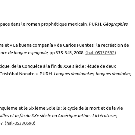
espace dans le roman prophétique mexicain. PURH.
Géographies
a et « La buena compañía » de Carlos Fuentes : la recréation de
ature de langue espagnole
, pp.335-343, 2008.
⟨hal-05330592⟩
que, de la Conquête à la fin du XXe siècle : étude de deux
Cristóbal Nonato ». PURH.
Langues dominantes, langues dominées
,
uième et le Sixième Soleils : le cycle de la mort et de la vie
villes et la fin du XXe siècle en Amérique latine : Littératures,
07.
⟨hal-05330590⟩