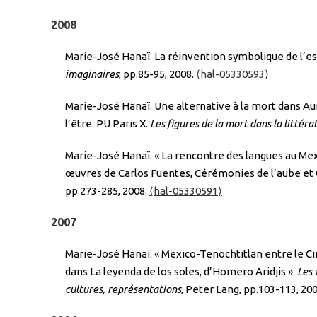
2008
Marie-José Hanaï. La réinvention symbolique de l’
imaginaires
, pp.85-95, 2008.
⟨hal-05330593⟩
Marie-José Hanaï. Une alternative à la mort dans Aur
l’être. PU Paris X.
Les figures de la mort dans la littér
Marie-José Hanaï. « La rencontre des langues au Mexi
œuvres de Carlos Fuentes, Cérémonies de l’aube et 
pp.273-285, 2008.
⟨hal-05330591⟩
2007
Marie-José Hanaï. « Mexico-Tenochtitlan entre le Cinq
dans La leyenda de los soles, d’Homero Aridjis ».
Les 
cultures, représentations
, Peter Lang, pp.103-113, 20