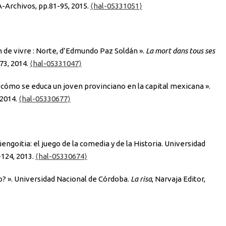
A-Archivos, pp.81-95, 2015.
⟨hal-05331051⟩
 de vivre : Norte, d’Edmundo Paz Soldán ».
La mort dans tous ses
73, 2014.
⟨hal-05331047⟩
 cómo se educa un joven provinciano en la capital mexicana ».
 2014.
⟨hal-05330677⟩
ngoitia: el juego de la comedia y de la Historia. Universidad
-124, 2013.
⟨hal-05330674⟩
nto? ». Universidad Nacional de Córdoba.
La risa
, Narvaja Editor,