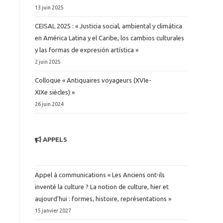
13 juin 2025
CEISAL 2025 : « Justicia social, ambiental y climática
en América Latina y el Caribe, los cambios culturales
y las formas de expresión artística »
2 juin 2025
Colloque « Antiquaires voyageurs (XVIe-
XIXe siècles) »
26 juin 2024
APPELS
Appel à communications « Les Anciens ont-ils
inventé la culture ? La notion de culture, hier et
aujourd’hui : formes, histoire, représentations »
15 janvier 2027