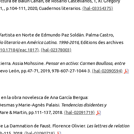
ctura de Balún Canán, de Rosario Castellanos, 1, XI. Grégory
 1,
, p.104-111, 2020, Cuadernos literarios.
⟨hal-03354375⟩
tor/artista en Norte de Edmundo Paz Soldán. Palma Castro,
o literario en América Latina. 1996-2016
, Editions des archives
⟨10.17184/eac.1817⟩
.
⟨hal-02378003⟩
tierra. Assia Mohssine.
Pensar en activo: Carmen Boullosa, entre
evo León, pp.47-71, 2019, 978-607-27-1044-3.
⟨hal-02090594⟩
en la obra novelesca de Ana García Bergua:
Desmas y Marie-Agnès Palaisi.
Tendencias disidentes y
 Mare & Martin, pp.111-137, 2018.
⟨hal-02091719⟩
 La Damnation de Faust. Florence Olivier.
Les lettres de relation
3-115, 2018.
⟨hal-02090718⟩