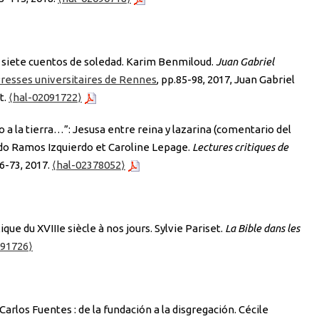
 siete cuentos de soledad. Karim Benmiloud.
Juan Gabriel
resses universitaires de Rennes
, pp.85-98, 2017, Juan Gabriel
t.
⟨hal-02091722⟩
 a la tierra…”: Jesusa entre reina y lazarina (comentario del
rdo Ramos Izquierdo et Caroline Lepage.
Lectures critiques de
66-73, 2017.
⟨hal-02378052⟩
que du XVIIIe siècle à nos jours. Sylvie Pariset.
La Bible dans les
091726⟩
Carlos Fuentes : de la fundación a la disgregación. Cécile