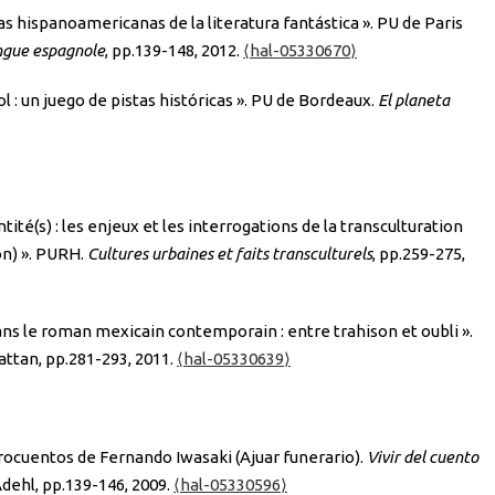
s hispanoamericanas de la literatura fantástica ». PU de Paris
angue espagnole
, pp.139-148, 2012.
⟨hal-05330670⟩
l : un juego de pistas históricas ». PU de Bordeaux.
El planeta
ité(s) : les enjeux et les interrogations de la transculturation
on) ». PURH.
Cultures urbaines et faits transculturels
, pp.259-275,
ans le roman mexicain contemporain : entre trahison et oubli ».
attan, pp.281-293, 2011.
⟨hal-05330639⟩
crocuentos de Fernando Iwasaki (Ajuar funerario).
Vivir del cuento
Adehl, pp.139-146, 2009.
⟨hal-05330596⟩