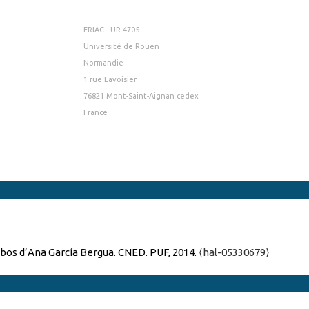
ERIAC - UR 4705
Université de Rouen
Normandie
1 rue Lavoisier
76821 Mont-Saint-Aignan cedex
France
bobos d’Ana García Bergua. CNED. PUF, 2014.
⟨hal-05330679⟩