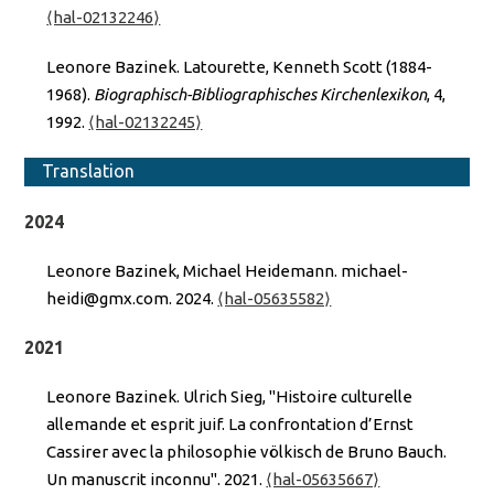
⟨hal-02132246⟩
Leonore Bazinek. Latourette, Kenneth Scott (1884-
1968).
Biographisch-Bibliographisches Kirchenlexikon
, 4,
1992.
⟨hal-02132245⟩
Translation
2024
Leonore Bazinek, Michael Heidemann. michael-
heidi@gmx.com. 2024.
⟨hal-05635582⟩
2021
Leonore Bazinek. Ulrich Sieg, "Histoire culturelle
allemande et esprit juif. La confrontation d’Ernst
Cassirer avec la philosophie völkisch de Bruno Bauch.
Un manuscrit inconnu". 2021.
⟨hal-05635667⟩