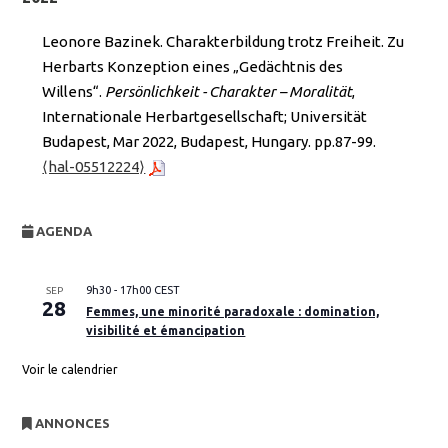
Leonore Bazinek. Charakterbildung trotz Freiheit. Zu
Herbarts Konzeption eines „Gedächtnis des
Willens“.
Persönlichkeit - Charakter – Moralität
,
Internationale Herbartgesellschaft; Universität
Budapest, Mar 2022, Budapest, Hungary. pp.87-99.
⟨hal-05512224⟩
AGENDA
9h30
-
17h00
CEST
SEP
28
Femmes, une minorité paradoxale : domination,
visibilité et émancipation
Voir le calendrier
ANNONCES