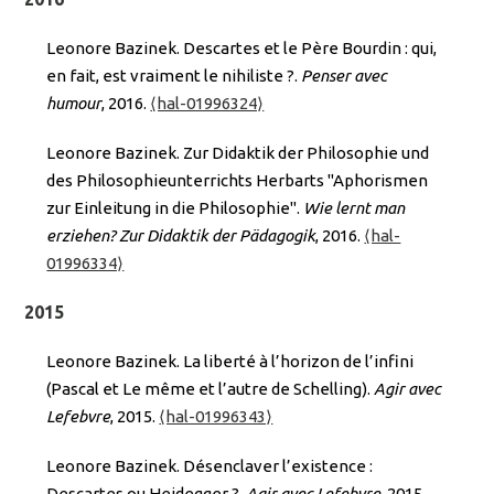
Leonore Bazinek. Descartes et le Père Bourdin : qui,
en fait, est vraiment le nihiliste ?.
Penser avec
humour
, 2016.
⟨hal-01996324⟩
Leonore Bazinek. Zur Didaktik der Philosophie und
des Philosophieunterrichts Herbarts "Aphorismen
zur Einleitung in die Philosophie".
Wie lernt man
erziehen? Zur Didaktik der Pädagogik
, 2016.
⟨hal-
01996334⟩
2015
Leonore Bazinek. La liberté à l’horizon de l’infini
(Pascal et Le même et l’autre de Schelling).
Agir avec
Lefebvre
, 2015.
⟨hal-01996343⟩
Leonore Bazinek. Désenclaver l’existence :
Descartes ou Heidegger ?.
Agir avec Lefebvre
, 2015.