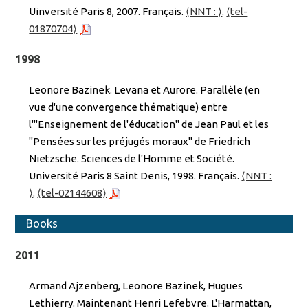
Uinversité Paris 8, 2007. Français.
⟨NNT : ⟩
.
⟨tel-
01870704⟩
1998
Leonore Bazinek. Levana et Aurore. Parallèle (en
vue d'une convergence thématique) entre
l'"Enseignement de l'éducation" de Jean Paul et les
"Pensées sur les préjugés moraux" de Friedrich
Nietzsche. Sciences de l'Homme et Société.
Université Paris 8 Saint Denis, 1998. Français.
⟨NNT :
⟩
.
⟨tel-02144608⟩
Books
2011
Armand Ajzenberg, Leonore Bazinek, Hugues
Lethierry. Maintenant Henri Lefebvre. L'Harmattan,