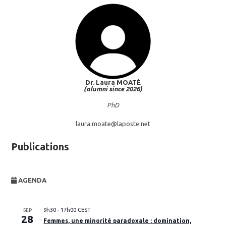
Dr. Laura
MOATÉ
(alumni since 2026)
PhD
laura.moate@
laposte.net
Publications
AGENDA
9h30
-
17h00
CEST
SEP
28
Femmes, une minorité paradoxale : domination,