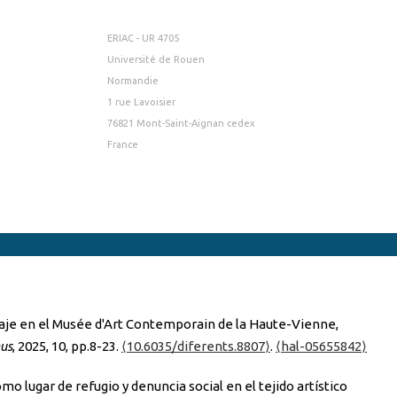
ERIAC - UR 4705
Université de Rouen
Normandie
1 rue Lavoisier
76821 Mont-Saint-Aignan cedex
France
aje en el Musée d'Art Contemporain de la Haute-Vienne,
eus
, 2025, 10, pp.8-23.
⟨10.6035/diferents.8807⟩
.
⟨hal-05655842⟩
o lugar de refugio y denuncia social en el tejido artístico