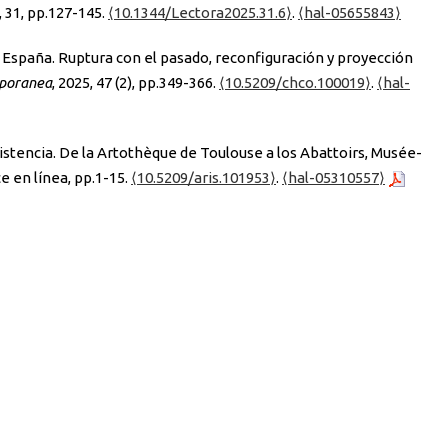
, 31, pp.127-145.
⟨10.1344/Lectora2025.31.6⟩
.
⟨hal-05655843⟩
 España. Ruptura con el pasado, reconfiguración y proyección
mporanea
, 2025, 47 (2), pp.349-366.
⟨10.5209/chco.100019⟩
.
⟨hal-
istencia. De la Artothèque de Toulouse a los Abattoirs, Musée-
ce en línea, pp.1-15.
⟨10.5209/aris.101953⟩
.
⟨hal-05310557⟩