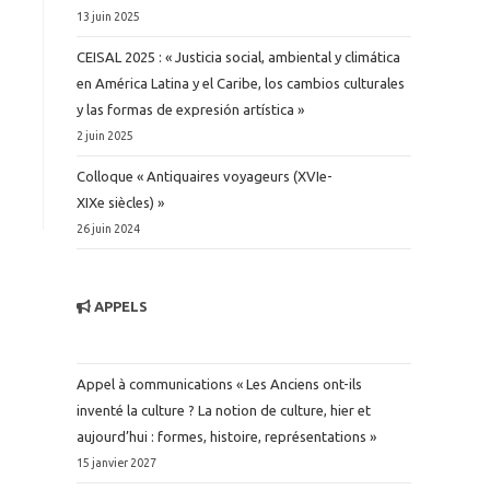
13 juin 2025
CEISAL 2025 : « Justicia social, ambiental y climática
en América Latina y el Caribe, los cambios culturales
y las formas de expresión artística »
2 juin 2025
Colloque « Antiquaires voyageurs (XVIe-
XIXe siècles) »
26 juin 2024
APPELS
Appel à communications « Les Anciens ont-ils
inventé la culture ? La notion de culture, hier et
aujourd’hui : formes, histoire, représentations »
15 janvier 2027