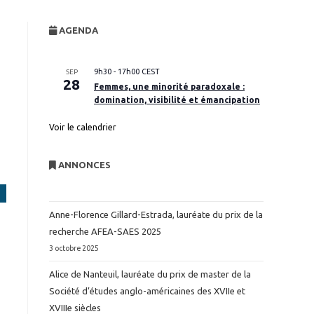
website
AGENDA
search
9h30
-
17h00
CEST
SEP
28
Femmes, une minorité paradoxale :
domination, visibilité et émancipation
Voir le calendrier
ANNONCES
Anne-Florence Gillard-Estrada, lauréate du prix de la
recherche AFEA-SAES 2025
3 octobre 2025
Alice de Nanteuil, lauréate du prix de master de la
Société d’études anglo-américaines des XVIIe et
XVIIIe siècles