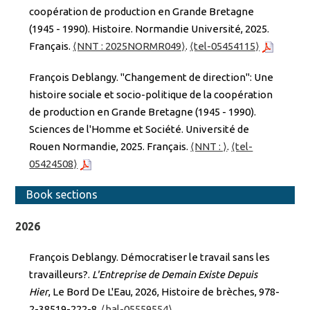
coopération de production en Grande Bretagne
(1945 - 1990). Histoire. Normandie Université, 2025.
Français.
⟨NNT : 2025NORMR049⟩
.
⟨tel-05454115⟩
François Deblangy. "Changement de direction": Une
histoire sociale et socio-politique de la coopération
de production en Grande Bretagne (1945 - 1990).
Sciences de l'Homme et Société. Université de
Rouen Normandie, 2025. Français.
⟨NNT : ⟩
.
⟨tel-
05424508⟩
Book sections
2026
François Deblangy. Démocratiser le travail sans les
travailleurs?.
L'Entreprise de Demain Existe Depuis
Hier
, Le Bord De L'Eau, 2026, Histoire de brèches, 978-
2-38519-222-8.
⟨hal-05559554⟩