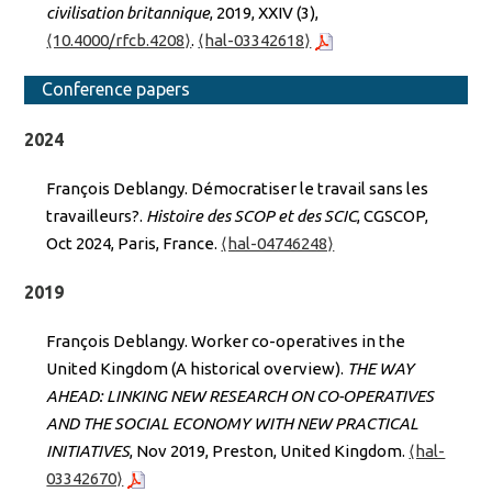
civilisation britannique
, 2019, XXIV (3),
⟨10.4000/rfcb.4208⟩
.
⟨hal-03342618⟩
Conference papers
2024
François Deblangy. Démocratiser le travail sans les
travailleurs?.
Histoire des SCOP et des SCIC
, CGSCOP,
Oct 2024, Paris, France.
⟨hal-04746248⟩
2019
François Deblangy. Worker co-operatives in the
United Kingdom (A historical overview).
THE WAY
AHEAD: LINKING NEW RESEARCH ON CO-OPERATIVES
AND THE SOCIAL ECONOMY WITH NEW PRACTICAL
INITIATIVES
, Nov 2019, Preston, United Kingdom.
⟨hal-
03342670⟩