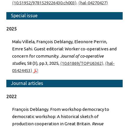
⟨10.51952/9781529226430.ch003⟩
.
⟨hal-04270427⟩
Special issue
2025
Malu Villela, François Deblangy, Eleonore Perrin,
Emre Sahi. Guest editorial: Worker co-operatives and
concern for community.
Journal of co-operative
studies
, 58 (3), pp.3, 2025,
⟨10.61869/TOPU6362⟩
.
⟨hal-
05424453⟩
Journal articles
2022
François Deblangy. From workshop democracy to
democratic workshop: A historical sketch of
production cooperation in Great Britain.
Revue