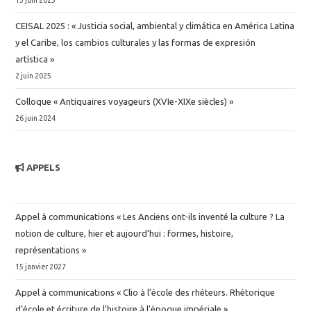
13 juin 2025
CEISAL 2025 : « Justicia social, ambiental y climática en América Latina
y el Caribe, los cambios culturales y las formas de expresión
artística »
2 juin 2025
Colloque « Antiquaires voyageurs (XVIe-XIXe siècles) »
26 juin 2024
APPELS
Appel à communications « Les Anciens ont-ils inventé la culture ? La
notion de culture, hier et aujourd’hui : formes, histoire,
représentations »
15 janvier 2027
Appel à communications « Clio à l’école des rhéteurs. Rhétorique
d’école et écriture de l’histoire à l’époque impériale »