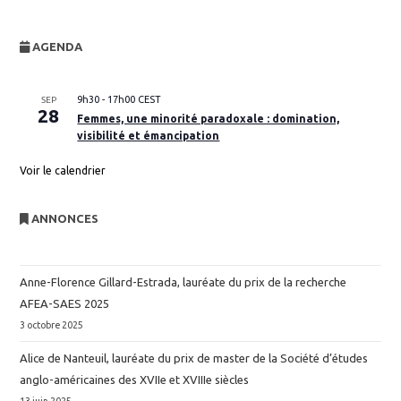
AGENDA
9h30
-
17h00
CEST
SEP
28
Femmes, une minorité paradoxale : domination,
visibilité et émancipation
Voir le calendrier
ANNONCES
Anne-Florence Gillard-Estrada, lauréate du prix de la recherche
AFEA-SAES 2025
3 octobre 2025
Alice de Nanteuil, lauréate du prix de master de la Société d’études
anglo-américaines des XVIIe et XVIIIe siècles