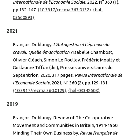
Internationale de l'Economie Sociale
, 2022, N° 363 (1),
pp.132-147.
⟨10.3917/recma.363.0132⟩
.
⟨hal-
03560893⟩
2021
François Deblangy.
L’Autogestion à l’épreuve du
travail. Quelle émancipation ?
Isabelle Chambost,
Olivier Cléach, Simon Le Roulley, Frédéric Moatty et
Guillaume Tiffon (dir.), Presses universitaires du
Septentrion, 2020, 317 pages.
Revue Internationale de
l'Economie Sociale
, 2021, N° 360 (2), pp.129-131.
⟨10.3917/recma.360.0129⟩
.
⟨hal-03342608⟩
2019
François Deblangy. Review of The Co-operative
Movement and Communities in Britain, 1914-1960.
Minding Their Own Business by.
Revue française de