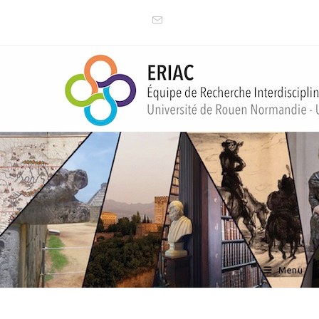
Skip
to
content
ERIAC (UR 4705)
Menu