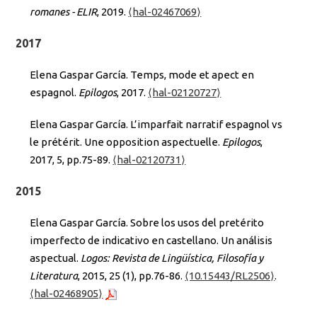
romanes - ELIR
, 2019.
⟨hal-02467069⟩
2017
Elena Gaspar García. Temps, mode et apect en
espagnol.
Epilogos
, 2017.
⟨hal-02120727⟩
Elena Gaspar García. L’imparfait narratif espagnol vs
le prétérit. Une opposition aspectuelle.
Epilogos
,
2017, 5, pp.75-89.
⟨hal-02120731⟩
2015
Elena Gaspar García. Sobre los usos del pretérito
imperfecto de indicativo en castellano. Un análisis
aspectual.
Logos: Revista de Lingüística, Filosofía y
Literatura
, 2015, 25 (1), pp.76-86.
⟨10.15443/RL2506⟩
.
⟨hal-02468905⟩