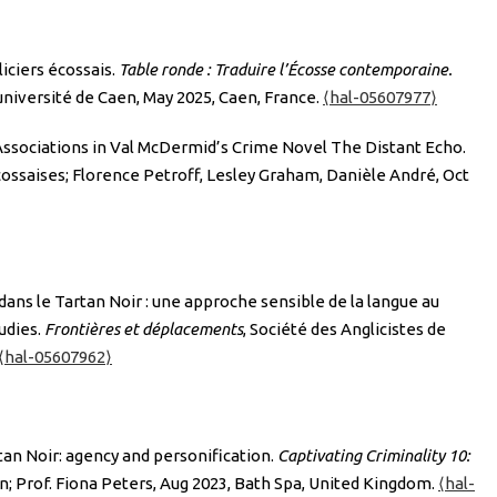
iciers écossais.
Table ronde : Traduire l’Écosse contemporaine.
 université de Caen, May 2025, Caen, France.
⟨hal-05607977⟩
Associations in Val McDermid’s Crime Novel The Distant Echo.
cossaises; Florence Petroff, Lesley Graham, Danièle André, Oct
ans le Tartan Noir : une approche sensible de la langue au
udies.
Frontières et déplacements
, Société des Anglicistes de
⟨hal-05607962⟩
an Noir: agency and personification.
Captivating Criminality 10:
in; Prof. Fiona Peters, Aug 2023, Bath Spa, United Kingdom.
⟨hal-