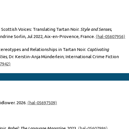
Scottish Voices: Translating Tartan Noir.
Style and Senses
,
Sandrine Sorlin, Jul 2022, Aix-en-Provence, France.
⟨hal-05607956⟩
ereotypes and Relationships in Tartan Noir.
Captivating
ties
, Dr. Kerstin-Anja Münderlein; International Crime Fiction
07942⟩
idlower. 2026.
⟨hal-05697509⟩
oir.
Babel: The Language Magazine
, 2023.
⟨hal-05607986⟩