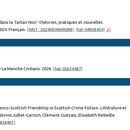
ans le Tartan Νοir : théories, pratiques et nouvelles
024. Français.
⟨NNT : 2024NORMR098⟩
.
⟨tel-04958434⟩
 La Manche Civilians. 2026.
⟨hal-05634487⟩
nco-Scottish Friendship in Scottish Crime Fiction.
Littérature et
abrina Juillet-Garzon, Clément Guézais, Elisabeth Rebeille
5638401⟩