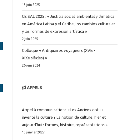
13 juin 2025
CEISAL 2025 : « Justicia social, ambiental y climática
en América Latina y el Caribe, los cambios culturales
y las formas de expresión artística »
2 juin 2025
Colloque « Antiquaires voyageurs (XVIe-
XIXe siècles) »
26 juin 2024
APPELS
Appel à communications « Les Anciens ont-ils
inventé la culture ? La notion de culture, hier et
aujourd’hui : formes, histoire, représentations »
15 janvier 2027