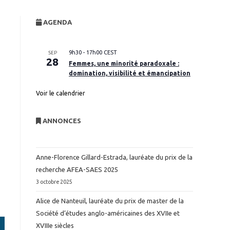
website
AGENDA
search
9h30
-
17h00
CEST
SEP
28
Femmes, une minorité paradoxale :
domination, visibilité et émancipation
Voir le calendrier
ANNONCES
Anne-Florence Gillard-Estrada, lauréate du prix de la
recherche AFEA-SAES 2025
3 octobre 2025
Alice de Nanteuil, lauréate du prix de master de la
Société d’études anglo-américaines des XVIIe et
XVIIIe siècles