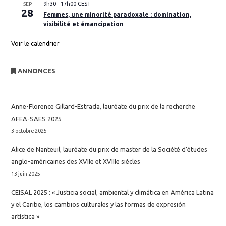
9h30
-
17h00
CEST
SEP
28
Femmes, une minorité paradoxale : domination,
visibilité et émancipation
Voir le calendrier
ANNONCES
Anne-Florence Gillard-Estrada, lauréate du prix de la recherche
AFEA-SAES 2025
3 octobre 2025
Alice de Nanteuil, lauréate du prix de master de la Société d’études
anglo-américaines des XVIIe et XVIIIe siècles
13 juin 2025
CEISAL 2025 : « Justicia social, ambiental y climática en América Latina
y el Caribe, los cambios culturales y las formas de expresión
artística »