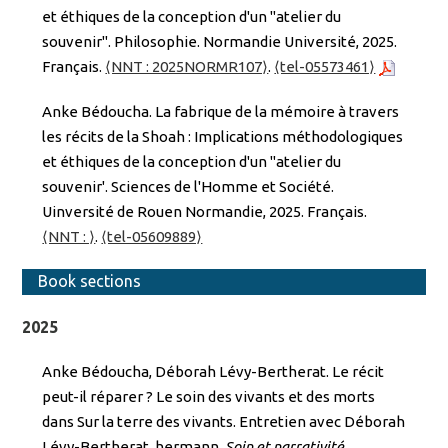
et éthiques de la conception d'un "atelier du
souvenir". Philosophie. Normandie Université, 2025.
Français.
⟨NNT : 2025NORMR107⟩
.
⟨tel-05573461⟩
Anke Bédoucha. La fabrique de la mémoire à travers
les récits de la Shοah : Implications méthodologiques
et éthiques de la conception d'un ''atelier du
souvenir'. Sciences de l'Homme et Société.
Uinversité de Rouen Normandie, 2025. Français.
⟨NNT : ⟩
.
⟨tel-05609889⟩
Book sections
2025
Anke Bédoucha, Déborah Lévy-Bertherat. Le récit
peut-il réparer ? Le soin des vivants et des morts
dans Sur la terre des vivants. Entretien avec Déborah
Lévy-Bertherat. hermann.
Soin et narrativité