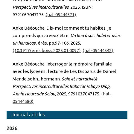
Perspectives interculturelles
, 2025, ISBN :
9791037047175.
⟨hal-05444571⟩
Anke Bédoucha. Dis-moi comment tu habites, je
comprends qui tu veux être.
Un lieu à soi : habiter avec
un handicap
, érès, pp.97-106, 2025,
⟨10.3917/eres.boiss.2025.01.0097⟩
.
⟨hal-05444542⟩
Anke Bédoucha. Interroger la mémoire familiale
avec les lycéens : lecture de Les Disparus de Daniel
Mendelsohn.. hermann.
Soin et narrativité
Perspectives interculturelles Babacar Mbaye Diop,
Annie Hourcade Sciou
, 2025, 9791037047175.
⟨hal-
05444580⟩
Journal articles
2026