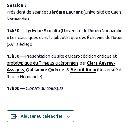
Session 3
Président de séance :
Jérôme Laurent
(Université de Caen
Normandie)
14h30
—
Lydwine Scordia
(Université de Rouen Normandie),
« Les classiques dans la bibliothèque des Échevins de Rouen
e
(XV
siècle) »
15h30
— Présentation du site
eCicero : édition critique et
prototypique du Timæus cicéronnien
, par
Clara Auvray-
Assayas
,
Quillaume Quéruel
&
Benoît Roux
(Université de
Rouen Normandie)
17h00
—
Clôture du colloque
Ajouter au calendrier