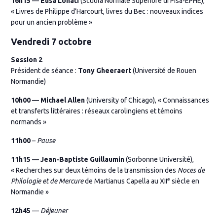
16h15
—
Elisa Lonati
(Scuola Normale Superiore di Pisa-EPHE),
« Livres de Philippe d’Harcourt, livres du Bec : nouveaux indices
pour un ancien problème »
Vendredi 7 octobre
Session 2
Président de séance :
Tony Gheeraert
(Université de Rouen
Normandie)
10h00
—
Michael Allen
(University of Chicago), « Connaissances
et transferts littéraires : réseaux carolingiens et témoins
normands »
11h00
–
Pause
11h15
—
Jean-Baptiste Guillaumin
(Sorbonne Université),
« Recherches sur deux témoins de la transmission des
Noces de
e
Philologie et de Mercure
de Martianus Capella au XII
siècle en
Normandie »
12h45
—
Déjeuner