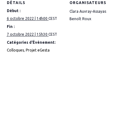
DÉTAILS
ORGANISATEURS
Début :
Clara Auvray-Assayas
6 octobre 2022 | 14h00
CEST
Benoît Roux
Fin :
7 octobre 2022 | 15h30
CEST
Catégories d’Évènement:
Colloques
,
Projet eGesta