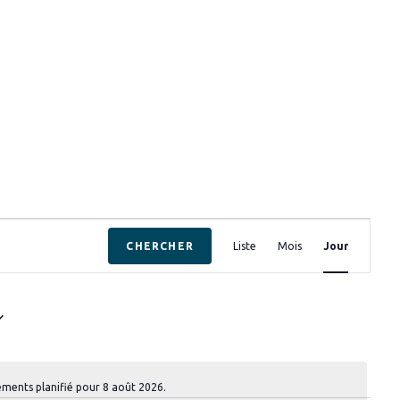
N
CHERCHER
Liste
Mois
Jour
a
v
i
g
a
t
i
ments planifié pour 8 août 2026.
N