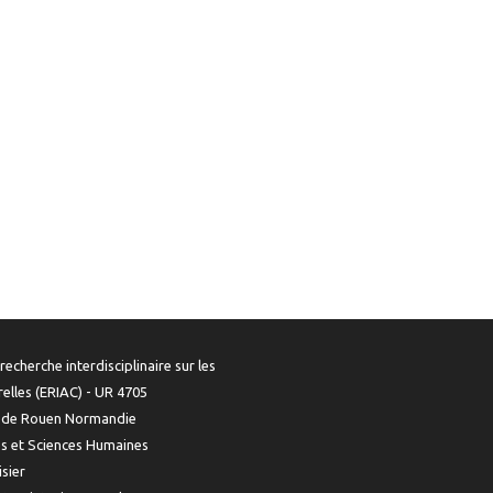
recherche interdisciplinaire sur les
urelles (ERIAC) - UR 4705
é de Rouen Normandie
es et Sciences Humaines
isier