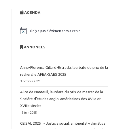
website
AGENDA
search
Il n’y a pas d’évènements à venir.
N
o
t
i
ANNONCES
c
e
Anne-Florence Gillard-Estrada, lauréate du prix de la
recherche AFEA-SAES 2025
3 octobre 2025
Alice de Nanteuil, lauréate du prix de master de la
Société d’études anglo-américaines des XVIIe et
XVIIIe siècles
13 juin 2025
CEISAL 2025 : « Justicia social, ambiental y climática