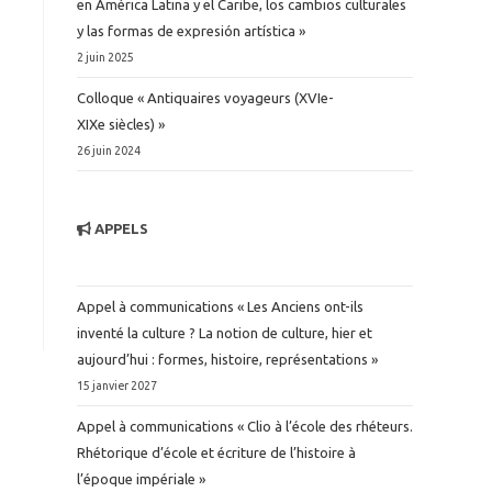
en América Latina y el Caribe, los cambios culturales
y las formas de expresión artística »
2 juin 2025
Colloque « Antiquaires voyageurs (XVIe-
XIXe siècles) »
26 juin 2024
APPELS
Appel à communications « Les Anciens ont-ils
inventé la culture ? La notion de culture, hier et
aujourd’hui : formes, histoire, représentations »
15 janvier 2027
Appel à communications « Clio à l’école des rhéteurs.
Rhétorique d’école et écriture de l’histoire à
l’époque impériale »