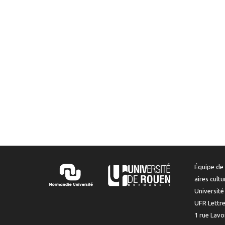
Équipe de 
aires cult
Universit
UFR Lettr
1 rue Lavo