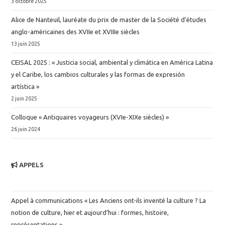
u
3 octobre 2025
e
Alice de Nanteuil, lauréate du prix de master de la Société d’études
s
anglo-américaines des XVIIe et XVIIIe siècles
É
13 juin 2025
v
CEISAL 2025 : « Justicia social, ambiental y climática en América Latina
è
y el Caribe, los cambios culturales y las formas de expresión
n
artística »
2 juin 2025
e
m
Colloque « Antiquaires voyageurs (XVIe-XIXe siècles) »
e
26 juin 2024
n
t
APPELS
s
Appel à communications « Les Anciens ont-ils inventé la culture ? La
notion de culture, hier et aujourd’hui : formes, histoire,
représentations »