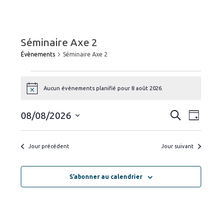
Séminaire Axe 2
Évènements
Séminaire Axe 2
Évènements
for
Aucun évènements planifié pour 8 août 2026.
N
8
o
août
t
R
N
2026
R
08/08/2026
i
J
e
c
a
e
o
S
e
c
u
h
v
é
c
r
e
Jour précédent
Jour suivant
i
l
r
h
c
g
e
e
h
a
c
e
S’abonner au calendrier
r
t
t
c
i
i
h
o
o