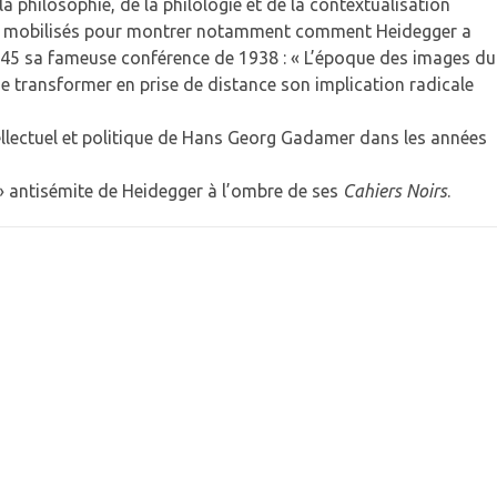
a philosophie, de la philologie et de la contextualisation
t mobilisés pour montrer notamment comment Heidegger a
945 sa fameuse conférence de 1938 : « L’époque des images du
e transformer en prise de distance son implication radicale
ntellectuel et politique de Hans Georg Gadamer dans les années
 » antisémite de Heidegger à l’ombre de ses
Cahiers Noirs
.