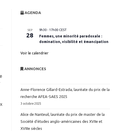
website
AGENDA
search
9h30
-
17h00
CEST
SEP
28
Femmes, une minorité paradoxale :
domination, visibilité et émancipation
Voir le calendrier
ANNONCES
e
r
Anne-Florence Gillard-Estrada, lauréate du prix de la
recherche AFEA-SAES 2025
ux
3 octobre 2025
Alice de Nanteuil, lauréate du prix de master de la
Société d’études anglo-américaines des XVIIe et
XVIIIe siècles