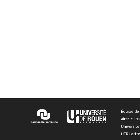
Équipe de 
aires cult
Universit
UFR Lettr