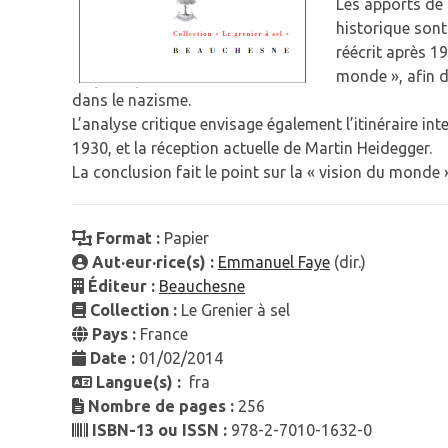
Les apports de l
historique son
réécrit après 1
monde », afin d
dans le nazisme.
L’analyse critique envisage également l’itinéraire i
1930, et la réception actuelle de Martin Heidegger.
La conclusion fait le point sur la « vision du monde
Format :
Papier
Aut·eur·rice(s) :
Emmanuel Faye
(dir.)
Éditeur :
Beauchesne
Collection :
Le Grenier à sel
Pays :
France
Date :
01/02/2014
Langue(s) :
fra
Nombre de pages :
256
ISBN-13 ou ISSN :
978-2-7010-1632-0