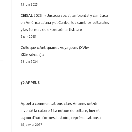
13 juin 2025
CEISAL 2025 : « Justicia social, ambiental y climática
en América Latina y el Caribe, los cambios culturales
y las formas de expresión artística »
2 juin 2025
Colloque « Antiquaires voyageurs (XVIe-
XIXe siècles) »
26 juin 2024
APPELS
Appel à communications « Les Anciens ont-ils
inventé la culture ? La notion de culture, hier et
aujourd’hui : formes, histoire, représentations »
15 janvier 2027