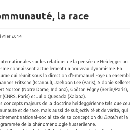
communauté, la race
tion
évrier 2014
 :
internationales sur les relations de la pensée de Heidegger au
lisme connaissent actuellement un nouveau dynamisme. En
lume qui réunit sous la direction d’Emmanuel Faye un ensembl
annes Fritsche (Istanbul), Jaehoon Lee (Paris), Sidonie Kellere
rt Norton (Notre Dame, Indiana), Gaëtan Pégny (Berlin/Paris),
r (CNRS, Paris) et Julio Quesada (Xalapa).
s concepts majeurs de la doctrine heideggérienne tels que ce
unauté et de race, mais aussi de subjectivité et de vérité, qui
acinement national-socialiste de sa conception du
Dasein
et la
ogrammée de la phénoménologie husserlienne.