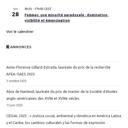
9h30
-
17h00
CEST
SEP
28
Femmes, une minorité paradoxale : domination,
visibilité et émancipation
Voir le calendrier
ANNONCES
Anne-Florence Gillard-Estrada, lauréate du prix de la recherche
AFEA-SAES 2025
3 octobre 2025
Alice de Nanteuil, lauréate du prix de master de la Société d’études
anglo-américaines des XVIIe et XVIIIe siècles
13 juin 2025
CEISAL 2025 : « Justicia social, ambiental y climática en América Latina
y el Caribe, los cambios culturales y las formas de expresión