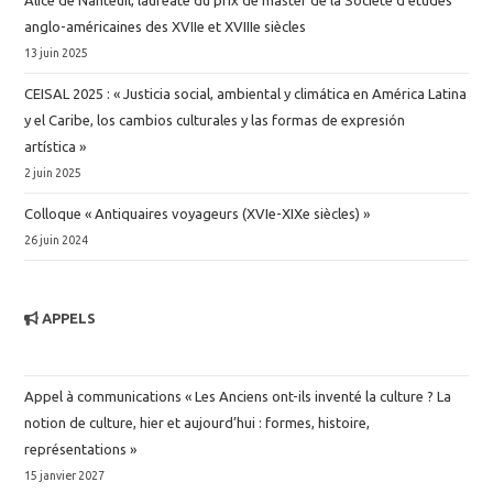
Alice de Nanteuil, lauréate du prix de master de la Société d’études
anglo-américaines des XVIIe et XVIIIe siècles
13 juin 2025
CEISAL 2025 : « Justicia social, ambiental y climática en América Latina
y el Caribe, los cambios culturales y las formas de expresión
artística »
2 juin 2025
Colloque « Antiquaires voyageurs (XVIe-XIXe siècles) »
26 juin 2024
APPELS
Appel à communications « Les Anciens ont-ils inventé la culture ? La
notion de culture, hier et aujourd’hui : formes, histoire,
représentations »
15 janvier 2027