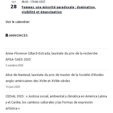
9h30
-
17h00
CEST
SEP
28
Femmes, une minorité paradoxale : domination,
visibilité et émancipation
Voir le calendrier
ANNONCES
Anne-Florence Gillard-Estrada, lauréate du prix de la recherche
AFEA-SAES 2025
3 octobre 2025
Alice de Nanteuil, lauréate du prix de master de la Société d’études
anglo-américaines des XVIIe et XVIIIe siècles
13 juin 2025
CEISAL 2025 : « Justicia social, ambiental y climática en América Latina
y el Caribe, los cambios culturales y las formas de expresión
artística »