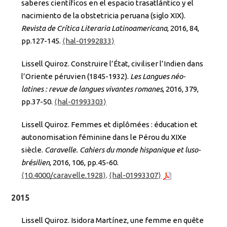
saberes científicos en el espacio trasatlántico y el
nacimiento de la obstetricia peruana (siglo XIX).
Revista de Crítica Literaria Latinoamericana
, 2016, 84,
pp.127-145.
⟨hal-01992833⟩
Lissell Quiroz. Construire l’État, civiliser l’Indien dans
l’Oriente péruvien (1845-1932).
Les Langues néo-
latines : revue de langues vivantes romanes
, 2016, 379,
pp.37-50.
⟨hal-01993303⟩
Lissell Quiroz. Femmes et diplômées : éducation et
autonomisation féminine dans le Pérou du XIXe
siècle.
Caravelle. Cahiers du monde hispanique et luso-
brésilien
, 2016, 106, pp.45-60.
⟨10.4000/caravelle.1928⟩
.
⟨hal-01993307⟩
2015
Lissell Quiroz. Isidora Martínez, une femme en quête