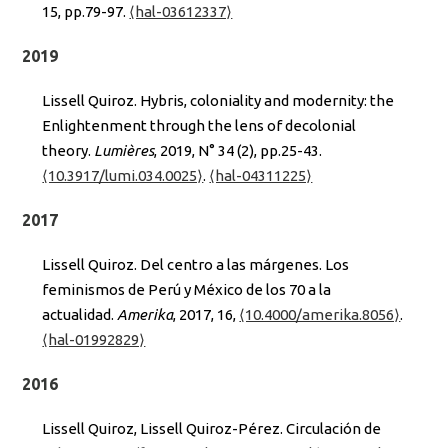
15, pp.79-97.
⟨hal-03612337⟩
2019
Lissell Quiroz. Hybris, coloniality and modernity: the
Enlightenment through the lens of decolonial
theory.
Lumières
, 2019, N° 34 (2), pp.25-43.
⟨10.3917/lumi.034.0025⟩
.
⟨hal-04311225⟩
2017
Lissell Quiroz. Del centro a las márgenes. Los
feminismos de Perú y México de los 70 a la
actualidad.
Amerika
, 2017, 16,
⟨10.4000/amerika.8056⟩
.
⟨hal-01992829⟩
2016
Lissell Quiroz, Lissell Quiroz-Pérez. Circulación de