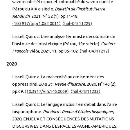
savoirs obstétricaux et colonialité du savoir dans le
Pérou du XIX e siècle.
Bulletin de l'Institut Pierre
Renouvin
, 2021, N° 52 (1), pp.11-18.
⟨10.3917/bipr1.052.0011⟩
.
⟨hal-04311229⟩
Lissell Quiroz. Une analyse féministe décoloniale de
l'histoire de l'obstétrique (Pérou, 19e siècle).
Cahiers
François Viète
, 2021, 11, pp.85-102.
⟨hal-04311212⟩
2020
Lissell Quiroz. La maternité au croisement des
oppressions.
20 & 21. Revue d'histoire
, 2020, N°146 (2),
pp.69.
⟨10.3917/vin.146.0069⟩
.
⟨hal-04311233⟩
Lissell Quiroz. Le langage inclusif en débat dans l’aire
hispanophone.
Pandora : Revue d'études hispaniques
,
2020, ENJEUX ET CONSÉQUENCES DES MUTATIONS
DISCURSIVES DANS L’ESPACE ESPAGNE-AMÉRIQUES,