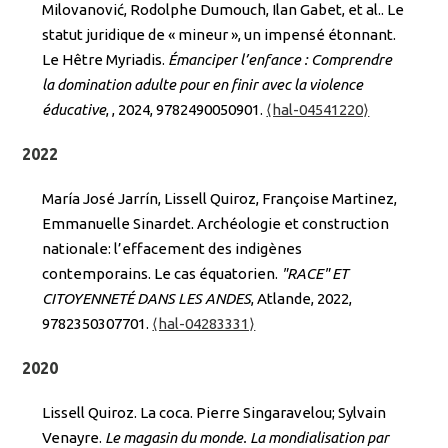
Milovanović, Rodolphe Dumouch, Ilan Gabet, et al.. Le
statut juridique de « mineur », un impensé étonnant.
Le Hêtre Myriadis.
Émanciper l’enfance : Comprendre
la domination adulte pour en finir avec la violence
éducative
,
, 2024, 9782490050901.
⟨hal-04541220⟩
2022
María José Jarrín, Lissell Quiroz, Françoise Martinez,
Emmanuelle Sinardet. Archéologie et construction
nationale: l’effacement des indigènes
contemporains. Le cas équatorien.
"RACE" ET
CITOYENNETÉ DANS LES ANDES
, Atlande, 2022,
9782350307701.
⟨hal-04283331⟩
2020
Lissell Quiroz. La coca. Pierre Singaravelou; Sylvain
Venayre.
Le magasin du monde. La mondialisation par