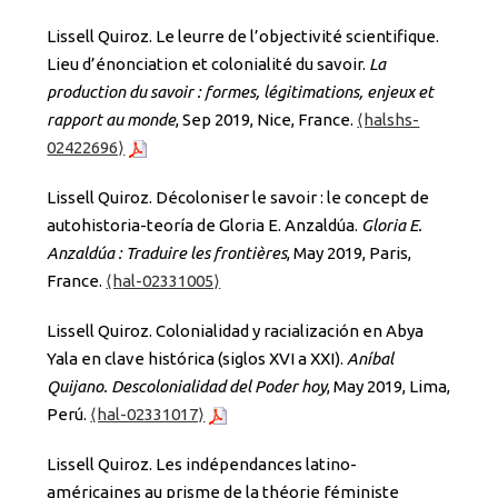
Lissell Quiroz. Le leurre de l’objectivité scientifique.
Lieu d’énonciation et colonialité du savoir.
La
production du savoir : formes, légitimations, enjeux et
rapport au monde
, Sep 2019, Nice, France.
⟨halshs-
02422696⟩
Lissell Quiroz. Décoloniser le savoir : le concept de
autohistoria-teoría de Gloria E. Anzaldúa.
Gloria E.
Anzaldúa : Traduire les frontières
, May 2019, Paris,
France.
⟨hal-02331005⟩
Lissell Quiroz. Colonialidad y racialización en Abya
Yala en clave histórica (siglos XVI a XXI).
Aníbal
Quijano. Descolonialidad del Poder hoy
, May 2019, Lima,
Perú.
⟨hal-02331017⟩
Lissell Quiroz. Les indépendances latino-
américaines au prisme de la théorie féministe