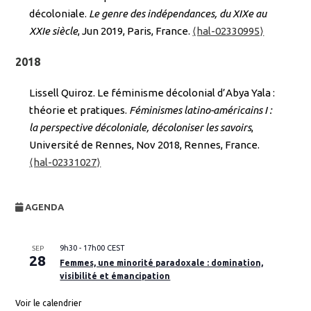
décoloniale.
Le genre des indépendances, du XIXe au
XXIe siècle
, Jun 2019, Paris, France.
⟨hal-02330995⟩
2018
Lissell Quiroz. Le féminisme décolonial d’Abya Yala :
théorie et pratiques.
Féminismes latino-américains I :
la perspective décoloniale, décoloniser les savoirs
,
Université de Rennes, Nov 2018, Rennes, France.
⟨hal-02331027⟩
AGENDA
9h30
-
17h00
CEST
SEP
28
Femmes, une minorité paradoxale : domination,
visibilité et émancipation
Voir le calendrier