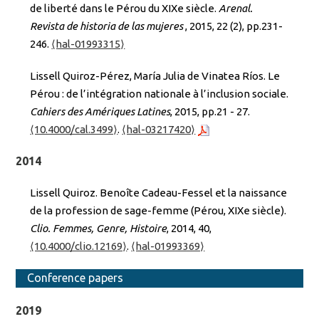
de liberté dans le Pérou du XIXe siècle.
Arenal.
Revista de historia de las mujeres
, 2015, 22 (2), pp.231-
246.
⟨hal-01993315⟩
Lissell Quiroz-Pérez, María Julia de Vinatea Ríos. Le
Pérou : de l’intégration nationale à l’inclusion sociale.
Cahiers des Amériques Latines
, 2015, pp.21 - 27.
⟨10.4000/cal.3499⟩
.
⟨hal-03217420⟩
2014
Lissell Quiroz. Benoîte Cadeau-Fessel et la naissance
de la profession de sage-femme (Pérou, XIXe siècle).
Clio. Femmes, Genre, Histoire
, 2014, 40,
⟨10.4000/clio.12169⟩
.
⟨hal-01993369⟩
Conference papers
2019