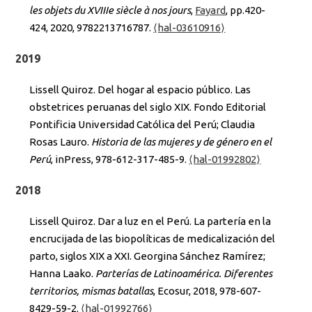
les objets du XVIIIe siècle à nos jours
,
Fayard
, pp.420-
424, 2020, 9782213716787.
⟨hal-03610916⟩
2019
Lissell Quiroz. Del hogar al espacio público. Las
obstetrices peruanas del siglo XIX. Fondo Editorial
Pontificia Universidad Católica del Perú; Claudia
Rosas Lauro.
Historia de las mujeres y de género en el
Perú
, inPress, 978-612-317-485-9.
⟨hal-01992802⟩
2018
Lissell Quiroz. Dar a luz en el Perú. La partería en la
encrucijada de las biopolíticas de medicalización del
parto, siglos XIX a XXI. Georgina Sánchez Ramírez;
Hanna Laako.
Parterías de Latinoamérica. Diferentes
territorios, mismas batallas
, Ecosur, 2018, 978-607-
8429-59-2.
⟨hal-01992766⟩