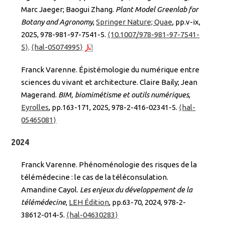
Marc Jaeger; Baogui Zhang.
Plant Model Greenlab for
Botany and Agronomy
,
Springer Nature; Quae
, pp.v-ix,
2025, 978-981-97-7541-5.
⟨10.1007/978-981-97-7541-
5⟩
.
⟨hal-05074995⟩
Franck Varenne. Épistémologie du numérique entre
sciences du vivant et architecture. Claire Baily; Jean
Magerand.
BIM, biomimétisme et outils numériques
,
Eyrolles
, pp.163-171, 2025, 978-2-416-02341-5.
⟨hal-
05465081⟩
2024
Franck Varenne. Phénoménologie des risques de la
télémédecine : le cas de la téléconsulation.
Amandine Cayol.
Les enjeux du développement de la
télémédecine
,
LEH Édition
, pp.63-70, 2024, 978-2-
38612-014-5.
⟨hal-04630283⟩