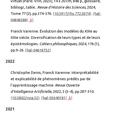
virtuel (Paris: Vrin, 2023), 14 x 20 cm, 848 p., glossaire,
bibliogr., table..
Revue d'Histoire des Sciences
, 2024,
Tome 77 (2), pp.374-376.
⟨10.3917/rhs.772.0374⟩
.
⟨hal-
04846388⟩
Franck Varenne. Évolution des modèles du XIXe au
XXIe siècle. Diversification de leurs types et de leurs
épistémologies.
Cahiers philosophiques
, 2024, 176 (1),
pp.9-26.
⟨hal-04618752⟩
2022
Christophe Denis, Franck Varenne. Interprétabilité
et explicabilité de phénomènes prédits par de
l’apprentissage machine.
Revue Ouverte
d'Intelligence Artificielle
, 2022, 3 (3-4), pp.287-310.
⟨10.5802/roia.32⟩
.
⟨hal-03640181⟩
2021