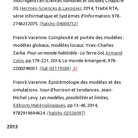
multi-agents en sciences humaines et sociales
, Chapitre
20,
Hermes-Sciences & Lavoisier
, 2014, Traité RTA,
série Informatique et Systèmes d'Information, 978-
2746232075.
⟨halshs-04004732⟩
Franck Varenne. Complexité et portée des modèles :
modèles globaux, modèles locaux. Yves-Charles
Zarka.
Pour un monde habitable : La Terre-Sol
,
Armand
Colin
, pp.179-221, 2014, Le monde émergent, 978-
2200248031.
⟨hal-03119589⟩
Franck Varenne. Épistémologie des modèles et des
simulations : tour d'horizon et tendances. Jean-
Michel Levy.
Les modèles, possibilités et limites
,
Editions Matériologiques
, pp.13-46, 2014,
9782919694624.
⟨halshs-02556097⟩
2013