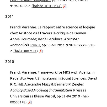
919694-37-2.
⟨halshs-03080674⟩
2011
Franck Varenne. Le rapport entre science et logique
chez Aristote vu à travers la critique de Dewey.
Annie Hourcade; René Lefebvre.
Aristote :
Rationalités
,
PURH
, pp.55-69, 2011, 978-2-87775-509-
2.
⟨hal-03807191⟩
2010
Franck Varenne. Framework for M&S with Agents in
Regard to Agent Simulations in Social Sciences. David
R. C. Hill, Alexandre Muzy & Bernard P. Zeigler.
Activity-Based Modeling and Simulation
, Presses
Universitaires Blaise Pascal, pp.53-84, 2010.
⟨hal-
00555148⟩