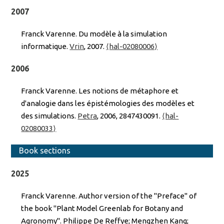
2007
Franck Varenne. Du modèle à la simulation
informatique.
Vrin
, 2007.
⟨hal-02080006⟩
2006
Franck Varenne. Les notions de métaphore et
d'analogie dans les épistémologies des modèles et
des simulations.
Petra
, 2006, 2847430091.
⟨hal-
02080033⟩
Book sections
2025
Franck Varenne. Author version of the "Preface" of
the book "Plant Model Greenlab for Botany and
Agronomy". Philippe De Reffye; Mengzhen Kang;