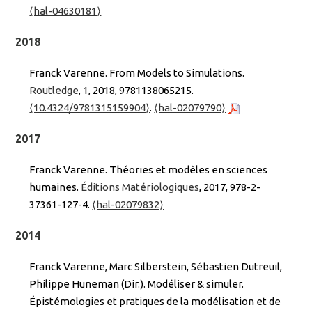
⟨hal-04630181⟩
2018
Franck Varenne. From Models to Simulations.
Routledge
, 1, 2018, 9781138065215.
⟨10.4324/9781315159904⟩
.
⟨hal-02079790⟩
2017
Franck Varenne. Théories et modèles en sciences
humaines.
Éditions Matériologiques
, 2017, 978-2-
37361-127-4.
⟨hal-02079832⟩
2014
Franck Varenne, Marc Silberstein, Sébastien Dutreuil,
Philippe Huneman (Dir.). Modéliser & simuler.
Épistémologies et pratiques de la modélisation et de