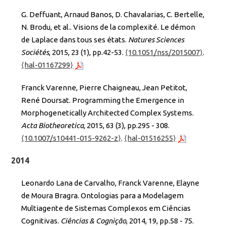
G. Deffuant, Arnaud Banos, D. Chavalarias, C. Bertelle,
N. Brodu, et al.. Visions de la complexité. Le démon
de Laplace dans tous ses états.
Natures Sciences
Sociétés
, 2015, 23 (1), pp.42-53.
⟨10.1051/nss/2015007⟩
.
⟨hal-01167299⟩
Franck Varenne, Pierre Chaigneau, Jean Petitot,
René Doursat. Programming the Emergence in
Morphogenetically Architected Complex Systems.
Acta Biotheoretica
, 2015, 63 (3), pp.295 - 308.
⟨10.1007/s10441-015-9262-z⟩
.
⟨hal-01516255⟩
2014
Leonardo Lana de Carvalho, Franck Varenne, Elayne
de Moura Bragra. Ontologias para a Modelagem
Multiagente de Sistemas Complexos em Ciências
Cognitivas.
Ciências & Cognição
, 2014, 19, pp.58 - 75.