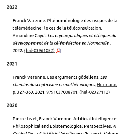
2022
Franck Varenne. Phénoménologie des risques de la
télémédecine : le cas de la téléconsultation.
Amandine Cayol.
Les enjeux juridiques et éthiques du
développement de la télémédecine en Normandie
,
,
2022.
⟨hal-03961052⟩
2021
Franck Varenne. Les arguments gödeliens.
Les
chemins du scepticisme en mathématiques
,
Hermann
,
p. 327-363, 2021, 9791037008701.
⟨hal-02327112⟩
2020
Pierre Livet, Franck Varenne. Artificial Intelligence:
Philosophical and Epistemological Perspectives.
A
Guided Tour of Artificial Intelligence Research
, Volume