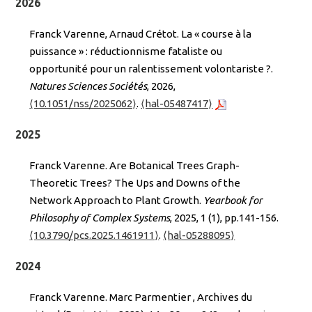
2026
Franck Varenne, Arnaud Crétot. La « course à la
puissance » : réductionnisme fataliste ou
opportunité pour un ralentissement volontariste ?.
Natures Sciences Sociétés
, 2026,
⟨10.1051/nss/2025062⟩
.
⟨hal-05487417⟩
2025
Franck Varenne. Are Botanical Trees Graph-
Theoretic Trees? The Ups and Downs of the
Network Approach to Plant Growth.
Yearbook for
Philosophy of Complex Systems
, 2025, 1 (1), pp.141-156.
⟨10.3790/pcs.2025.1461911⟩
.
⟨hal-05288095⟩
2024
Franck Varenne. Marc Parmentier , Archives du