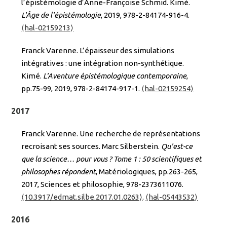
l’épistémologie d’Anne-Françoise Schmid. Kimé.
L'Âge de l'épistémologie
, 2019, 978-2-84174-916-4.
⟨hal-02159213⟩
Franck Varenne. L’épaisseur des simulations
intégratives : une intégration non-synthétique.
Kimé.
L'Aventure épistémologique contemporaine
,
pp.75-99, 2019, 978-2-84174-917-1.
⟨hal-02159254⟩
2017
Franck Varenne. Une recherche de représentations
recroisant ses sources. Marc Silberstein.
Qu'est-ce
que la science… pour vous ? Tome 1 : 50 scientifiques et
philosophes répondent
, Matériologiques, pp.263-265,
2017, Sciences et philosophie, 978-2373611076.
⟨10.3917/edmat.silbe.2017.01.0263⟩
.
⟨hal-05443532⟩
2016