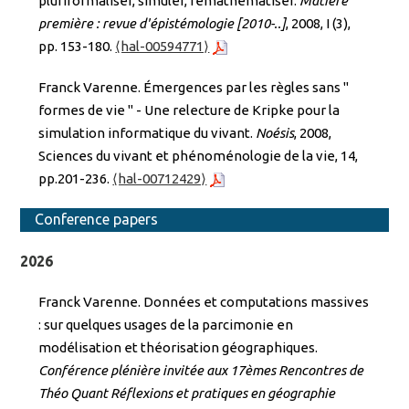
pluriformaliser, simuler, remathématiser.
Matière
première : revue d'épistémologie [2010-..]
, 2008, I (3),
pp. 153-180.
⟨hal-00594771⟩
Franck Varenne. Émergences par les règles sans "
formes de vie " - Une relecture de Kripke pour la
simulation informatique du vivant.
Noésis
, 2008,
Sciences du vivant et phénoménologie de la vie, 14,
pp.201-236.
⟨hal-00712429⟩
Conference papers
2026
Franck Varenne. Données et computations massives
: sur quelques usages de la parcimonie en
modélisation et théorisation géographiques.
Conférence plénière invitée aux 17èmes Rencontres de
Théo Quant Réflexions et pratiques en géographie