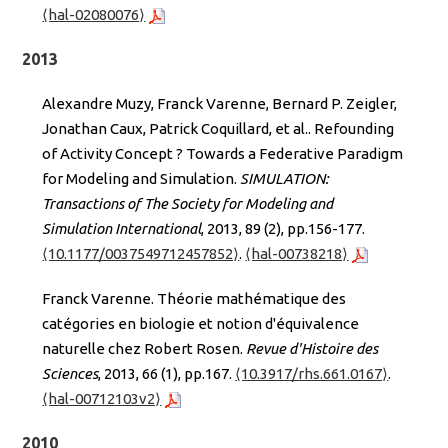
⟨hal-02080076⟩
2013
Alexandre Muzy, Franck Varenne, Bernard P. Zeigler,
Jonathan Caux, Patrick Coquillard, et al.. Refounding
of Activity Concept ? Towards a Federative Paradigm
for Modeling and Simulation.
SIMULATION:
Transactions of The Society for Modeling and
Simulation International
, 2013, 89 (2), pp.156-177.
⟨10.1177/0037549712457852⟩
.
⟨hal-00738218⟩
Franck Varenne. Théorie mathématique des
catégories en biologie et notion d'équivalence
naturelle chez Robert Rosen.
Revue d'Histoire des
Sciences
, 2013, 66 (1), pp.167.
⟨10.3917/rhs.661.0167⟩
.
⟨hal-00712103v2⟩
2010