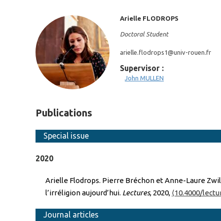
Arielle
FLODROPS
Doctoral Student
arielle.flodrops1@
univ-rouen.fr
Supervisor :
John
MULLEN
Publications
Special issue
2020
Arielle Flodrops. Pierre Bréchon et Anne-Laure Zwill
l’irréligion aujourd’hui.
Lectures
, 2020,
⟨10.4000/lectu
Journal articles