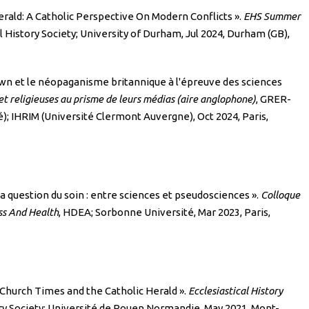
Herald: A Catholic Perspective On Modern Conflicts ».
EHS Summer
al History Society; University of Durham, Jul 2024, Durham (GB),
Dawn et le néopaganisme britannique à l'épreuve des sciences
et religieuses au prisme de leurs médias (aire anglophone)
, GRER-
); IHRIM (Université Clermont Auvergne), Oct 2024, Paris,
a question du soin : entre sciences et pseudosciences ».
Colloque
ss And Health
, HDEA; Sorbonne Université, Mar 2023, Paris,
e Church Times and the Catholic Herald ».
Ecclesiastical History
tory Society; Université de Rouen Normandie, May 2021, Mont-