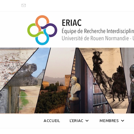
Skip
to
content
ERIAC (UR 4705)
ACCUEIL
L’ERIAC
MEMBRES