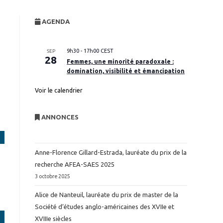
website
AGENDA
search
9h30
-
17h00
CEST
SEP
28
Femmes, une minorité paradoxale :
domination, visibilité et émancipation
Voir le calendrier
ANNONCES
Anne-Florence Gillard-Estrada, lauréate du prix de la
recherche AFEA-SAES 2025
3 octobre 2025
Alice de Nanteuil, lauréate du prix de master de la
Société d’études anglo-américaines des XVIIe et
XVIIIe siècles