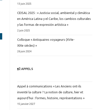
13 juin 2025
CEISAL 2025 : « Justicia social, ambiental y climática
en América Latina y el Caribe, los cambios culturales
y las formas de expresión artística »
2 juin 2025
Colloque « Antiquaires voyageurs (XVIe-
XIXe siècles) »
26 juin 2024
APPELS
Appel à communications « Les Anciens ont-ils
inventé la culture ? La notion de culture, hier et
aujourd’hui : formes, histoire, représentations »
15 janvier 2027