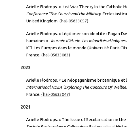
Arielle Flodrops. « Just War Theory In the Catholic 
Conference ‘The Church and the Military
, Ecclesiastic
United Kingdom.
⟨hal-05633057⟩
Arielle Flodrops. « Légitimer son identité : Pagan 
humaines ».
Journée d’étude ‘Les minorités ethniques 
ICT Les Europes dans le monde (Université Paris Cité
France.
⟨hal-05633063⟩
2023
Arielle Flodrops. « Le néopaganisme britannique et l
International HDEA ‘Exploring The Contours Of Wellne
France.
⟨hal-05633047⟩
2021
Arielle Flodrops. « The Issue of Secularisation in th
Society Postgraduate Colloquium
, Ecclesiastical His