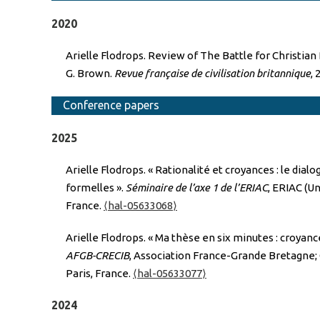
2020
Arielle Flodrops. Review of The Battle for Christian
G. Brown.
Revue française de civilisation britannique
, 
Conference papers
2025
Arielle Flodrops. « Rationalité et croyances : le d
formelles ».
Séminaire de l’axe 1 de l’ERIAC
, ERIAC (U
France.
⟨hal-05633068⟩
Arielle Flodrops. « Ma thèse en six minutes : croyances
AFGB-CRECIB
, Association France-Grande Bretagne; 
Paris, France.
⟨hal-05633077⟩
2024