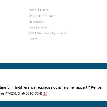
ERIAC - UR 4705
Université de Rouen
Normandie
1 rue Lavoisier
76821 Mont-Saint-Aignan cedex
France
ing (dir.), Indifférence religieuse ou athéisme militant ? Penser
res.47626⟩
.
⟨hal-05101334⟩