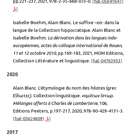
pp.221-237, 2021, 978-2-35-668-073-0.
⟨hal-05641647⟩
Isabelle Boehm, Alain Blanc. Le suffixe –εσ- dans la
langue de la Collection hippocratique. Alain Blanc et
Isabelle Boehm.
La dérivation dans les langues indo-
européennes, actes du colloque international de Rouen,
11 et 12 octobre 2018
, pp.169-183, 2021, MOM Editions,
Collection Littérature et linguistique.
⟨hal-04763953⟩
2020
Alain Blanc. L'étymologie du nom des hilotes (grec
Εἵλωτες). Collection linguistique.
Ὀνομάτων ἵστωρ.
Mélanges offerts à Charles de Lamberterie
, 106,
Editions Peeters, p.197-217, 2020, 978-90-429-4131-3.
⟨hal-05624609⟩
2017