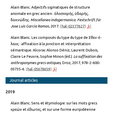
Alain Blanc. Adjectifs sigmatiques de structure
anomale en grec ancien : ὁλοσχερής, ὑδαρής,
δακνώδης.
Miscellanea Indogermanica. Festschrift für
Jose Luis Garcia Ramon
, 2017.
⟨hal-02377627⟩
Alain Blanc. Les composés du type du type de Σθεν-έ-
λαος : affixation à la jonction et interprétation
sémantique. Alcorac Alonso Déniz, Laurent Dubois,
Claire Le Feuvre, Sophie Minon (éd.).
La suffixation des
anthroponymes grecs antiques
, Droz, 2017, 978-2-600-
05735-6.
⟨hal-05678659⟩
Journal articles
2019
Alain Blanc. Sens et étymologie: sur les mots grecs
χρεών et εἵλωτες, et sur une forme euripidéenne