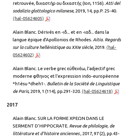
retrouvée, διχαστήρ ou διχαστής (Ion, 1156).
Atti del
sodalizio glottologico milanese
, 2019, 14, pp.P. 25-40.
⟨hal-05624605⟩
Alain Blanc. Dérivés en -ιδ... et en -ιαδ... dans la
langue épique d'Apollonios de Rhodes.
Aitia. Regards
sur la culture hellénistique au XXIe siècle
, 2019.
⟨hal-
05624602⟩
Alain Blanc. Le verbe grec εὐθενέω, l'adjectif grec
moderne φθηνος et l'expression indo-européenne
*h1ésu *dheh1-.
Bulletin de la Société de Linguistique
de Paris
, 2019, 1 (114), pp.291-320.
⟨hal-05624618⟩
2017
Alain Blanc. SUR LA FORME ΧΡΕΩΝ DANS LE
SERMENT D’HIPPOCRATE.
Revue de philologie, de
littérature et d'histoire anciennes
, 2017, 97 (2), pp.43-