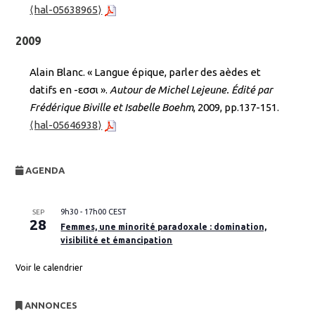
⟨hal-05638965⟩
2009
Alain Blanc. « Langue épique, parler des aèdes et
datifs en -εσσι ».
Autour de Michel Lejeune. Édité par
Frédérique Biville et Isabelle Boehm
, 2009, pp.137-151.
⟨hal-05646938⟩
AGENDA
9h30
-
17h00
CEST
SEP
28
Femmes, une minorité paradoxale : domination,
visibilité et émancipation
Voir le calendrier
ANNONCES