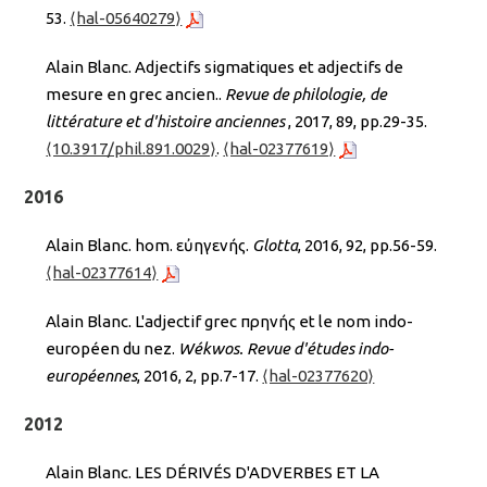
53.
⟨hal-05640279⟩
Alain Blanc. Adjectifs sigmatiques et adjectifs de
mesure en grec ancien..
Revue de philologie, de
littérature et d'histoire anciennes
, 2017, 89, pp.29-35.
⟨10.3917/phil.891.0029⟩
.
⟨hal-02377619⟩
2016
Alain Blanc. hom. εὐηγενής.
Glotta
, 2016, 92, pp.56-59.
⟨hal-02377614⟩
Alain Blanc. L'adjectif grec πρηνής et le nom indo-
européen du nez.
Wékwos. Revue d'études indo-
européennes
, 2016, 2, pp.7-17.
⟨hal-02377620⟩
2012
Alain Blanc. LES DÉRIVÉS D'ADVERBES ET LA