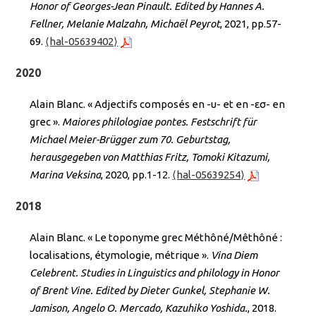
Honor of Georges-Jean Pinault. Edited by Hannes A.
Fellner, Melanie Malzahn, Michaël Peyrot
, 2021, pp.57-
69.
⟨hal-05639402⟩
2020
Alain Blanc. « Adjectifs composés en -υ- et en -εσ- en
grec ».
Maiores philologiae pontes. Festschrift für
Michael Meier-Brügger zum 70. Geburtstag,
herausgegeben von Matthias Fritz, Tomoki Kitazumi,
Marina Veksina
, 2020, pp.1-12.
⟨hal-05639254⟩
2018
Alain Blanc. « Le toponyme grec Méthôné/Mêthôné :
localisations, étymologie, métrique ».
Vina Diem
Celebrent. Studies in Linguistics and philology in Honor
of Brent Vine. Edited by Dieter Gunkel, Stephanie W.
Jamison, Angelo O. Mercado, Kazuhiko Yoshida.
, 2018.