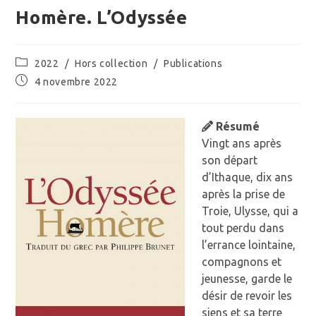
Homère. L’Odyssée
Post
2022
/
Hors collection
/
Publications
category:
Publication
4 novembre 2022
publiée :
Résumé
Vingt ans après
son départ
d’Ithaque, dix ans
après la prise de
Troie, Ulysse, qui a
tout perdu dans
l’errance lointaine,
compagnons et
jeunesse, garde le
désir de revoir les
siens et sa terre