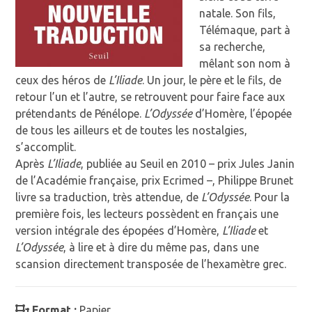
natale. Son fils,
Télémaque, part à
sa recherche,
mêlant son nom à
ceux des héros de
L’Iliade
. Un jour, le père et le fils, de
retour l’un et l’autre, se retrouvent pour faire face aux
prétendants de Pénélope.
L’Odyssée
d’Homère, l’épopée
de tous les ailleurs et de toutes les nostalgies,
s’accomplit.
Après
L’Iliade
, publiée au Seuil en 2010 – prix Jules Janin
de l’Académie française, prix Ecrimed –, Philippe Brunet
livre sa traduction, très attendue, de
L’Odyssée
. Pour la
première fois, les lecteurs possèdent en français une
version intégrale des épopées d’Homère,
L’Iliade
et
L’Odyssée
, à lire et à dire du même pas, dans une
scansion directement transposée de l’hexamètre grec.
Format :
Papier