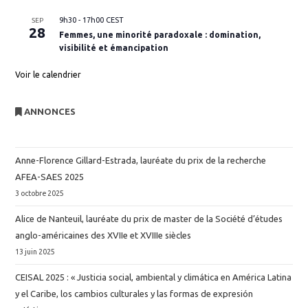
9h30
-
17h00
CEST
SEP
28
Femmes, une minorité paradoxale : domination,
visibilité et émancipation
Voir le calendrier
ANNONCES
Anne-Florence Gillard-Estrada, lauréate du prix de la recherche
AFEA-SAES 2025
3 octobre 2025
Alice de Nanteuil, lauréate du prix de master de la Société d’études
anglo-américaines des XVIIe et XVIIIe siècles
13 juin 2025
CEISAL 2025 : « Justicia social, ambiental y climática en América Latina
y el Caribe, los cambios culturales y las formas de expresión