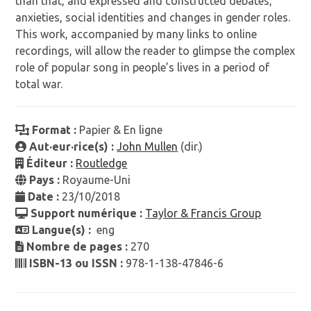
than that, and expressed and constructed debates,
anxieties, social identities and changes in gender roles.
This work, accompanied by many links to online
recordings, will allow the reader to glimpse the complex
role of popular song in people’s lives in a period of
total war.
Format :
Papier & En ligne
Aut·eur·rice(s) :
John Mullen
(dir.)
Éditeur :
Routledge
Pays :
Royaume-Uni
Date :
23/10/2018
Support numérique :
Taylor & Francis Group
Langue(s) :
eng
Nombre de pages :
270
ISBN-13 ou ISSN :
978-1-138-47846-6