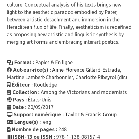
culture. Conceptual analysis of his texts brings new
light to the aesthetic paradox embodied by Pater,
between artistic detachment and immersion in the
Heraclitean flux of life. Finally, aestheticism is redefined
as proposing new artistic and linguistic synthesis by
merging art forms and embracing interart poetics.
Format :
Papier & En ligne
Aut·eur·rice(s) :
Anne-Florence Gillard-Estrada
,
Martine Lambert-Charbonnier, Charlotte Ribeyrol (dir.)
Éditeur :
Routledge
Collection :
Among the Victorians and modernists
Pays :
États-Unis
Date :
20/09/2017
Support numérique :
Taylor & Francis Group
Langue(s) :
eng
Nombre de pages :
248
ISBN-13 ou ISSN :
978-1-138-08157-4